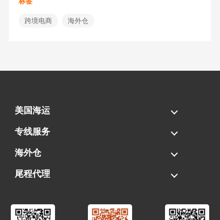
标签
跨境电商
海外仓
美国海运
海运拼柜
海运整柜
美国海卡
加拿大海运
专线服务
FBA专线直送
超大件专线
AWD专线
电池专线
海外仓
一件代发
FBA中转
贴标换标
拆柜/存储
尾程代理
美国清关
港口提柜
卡车派送
美国DDP/DDU