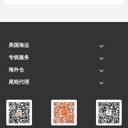
美国海运
海运拼柜
海运整柜
美国海卡
加拿大海运
专线服务
FBA专线直送
超大件专线
AWD专线
电池专线
海外仓
一件代发
FBA中转
贴标换标
拆柜/存储
尾程代理
美国清关
港口提柜
卡车派送
美国DDP/DDU