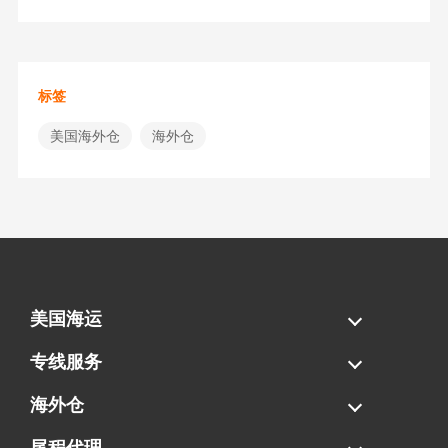
标签
美国海外仓
海外仓
美国海运
海运拼柜
海运整柜
美国海卡
加拿大海运
专线服务
FBA专线直送
超大件专线
AWD专线
电池专线
海外仓
一件代发
FBA中转
贴标换标
拆柜/存储
尾程代理