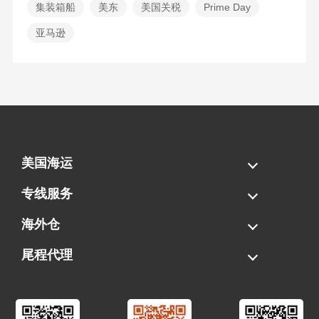
集装箱船
美东
美国关税
Prime Day
亚马逊
美国海运
海运拼柜
海运整柜
美国海卡
加拿大海运
专线服务
FBA专线直送
超大件专线
AWD专线
电池专线
海外仓
一件代发
FBA中转
贴标换标
拆柜/存储
尾程代理
美国清关
港口提柜
卡车派送
美国DDP/DDU