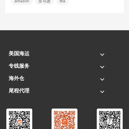
amazon
亚马逊
fba
美国海运
海运拼柜
海运整柜
美国海卡
加拿大海运
专线服务
FBA专线直送
超大件专线
AWD专线
电池专线
海外仓
一件代发
FBA中转
贴标换标
拆柜/存储
尾程代理
美国清关
港口提柜
卡车派送
美国DDP/DDU