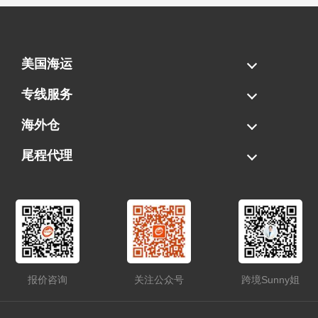
美国海运
海运拼柜
海运整柜
美国海卡
加拿大海运
专线服务
FBA专线直送
超大件专线
AWD专线
电池专线
海外仓
一件代发
FBA中转
贴标换标
拆柜/存储
尾程代理
美国清关
港口提柜
卡车派送
美国DDP/DDU
报价咨询
关注公众号
跨境Sunny姐