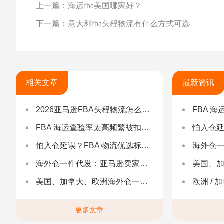
上一篇：海运fba美国哪家好？
下一篇：意大利fba头程物流有什么方式可选
相关文章
最新资讯
2026亚马逊FBA头程物流怎么选不踩坑？SEND/FIST/SPN官方认证物流商，只有这家敢承诺“准达率第一”
FBA 海运查验
FBA 海运查验率太高频繁被扣货，如何选择低查验物流货代？
怕入仓延误？FBA
怕入仓延误？FBA 物流优选标准：自营仓 + 自有车队是核心硬指标
海外仓一件代发
海外仓一件代发：亚马逊卖家合规履约与长效增长解决方案
美国、加
美国、加拿大、欧洲海外仓一件代发
欧洲 / 加拿大 /
更多文章