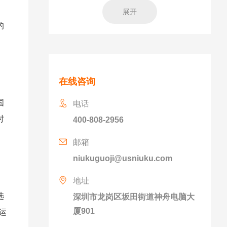
展开
的
在线咨询
国
电话
时
400-808-2956
邮箱
niukuguoji@usniuku.com
地址
选
深圳市龙岗区坂田街道神舟电脑大
厦901
运