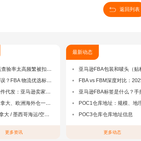
返回列表
最新动态
率太高频繁被扣货，如何选择低查验物流货代？
亚马逊FBA包装和唛头（贴标签）要求（2025最新详
 物流优选标准：自营仓 + 自有车队是核心硬指标
FBA vs FBM深度对比：2025年卖家该如何选择？（附决策流程
：亚马逊卖家合规履约与长效增长解决方案
亚马逊FBA标签是什么？手把手教你设置与避坑（附超全指
拿大、欧洲海外仓一件代发
POC1仓库地址：规模、地理与优势分
 墨西哥海运/空运 | 多国海运一站式解决方案
POC3仓库仓库地址信息
更多资讯
更多动态