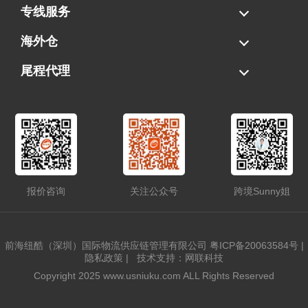
海运拼柜
海运整柜
美国海卡
加拿大海运
专线服务
FBA专线直送
超大件专线
AWD专线
电池专线
海外仓
一件代发
FBA中转
贴标换标
拆柜/存储
尾程代理
美国清关
港口提柜
卡车派送
美国DDP/DDU
报价咨询
关注公众号
跨境Sunny姐
前海纽酷（深圳）国际物流供应链管理有限公司
粤ICP备20063584号
|
隐私政策
|
技术支持：网联科技
Copyright 2025 www.usniuku.com ALL Rights Reserved