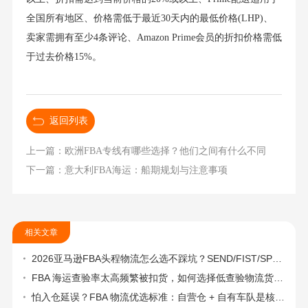
全国所有地区、价格需低于最近30天内的最低价格(LHP)、
卖家需拥有至少4条评论、Amazon Prime会员的折扣价格需低
于过去价格15%。
返回列表
上一篇：欧洲FBA专线有哪些选择？他们之间有什么不同
下一篇：意大利FBA海运：船期规划与注意事项
相关文章
2026亚马逊FBA头程物流怎么选不踩坑？SEND/FIST/SPN官方认证物流商，只有这家敢承诺“准达率第一”
FBA 海运查验率太高频繁被扣货，如何选择低查验物流货代？
怕入仓延误？FBA 物流优选标准：自营仓 + 自有车队是核心硬指标