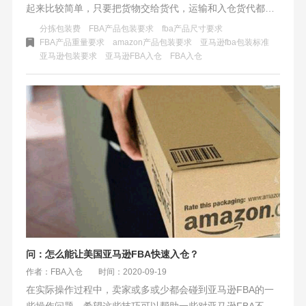
起来比较简单，只要把货物交给货代，运输和入仓货代都会
帮你搞定。搞不定就是货代不够专业、能力不足。是这样
分拣包装费
FBA产品包装要求
fba产品尺寸要求
吗？事实不是如此，FBA入仓没有想象的这么简单。货代也
FBA产品重量要求
amazon产品包装要求
亚马逊fba包装标准
亚马逊包装要求
亚马逊FBA入仓
FBA入仓
需要有专业的物流知识，在卖家没有做好的，需要提醒客户
做到符合亚马逊的标准，让货物顺利入仓并上架。
问：怎么能让美国亚马逊FBA快速入仓？
作者：FBA入仓
时间：2020-09-19
在实际操作过程中，卖家或多或少都会碰到亚马逊FBA的一
些操作问题。希望这些技巧可以帮助一些对亚马逊FBA不太