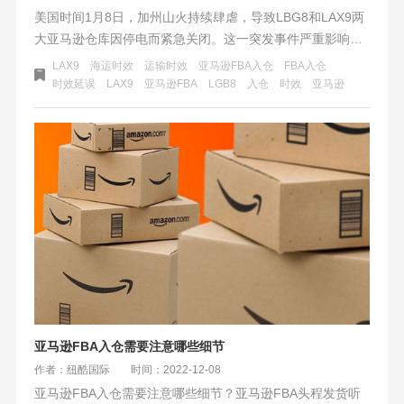
美国时间1月8日，加州山火持续肆虐，导致LBG8和LAX9两
大亚马逊仓库因停电而紧急关闭。这一突发事件严重影响了
跨境物流派送，特别是亚马逊入仓流程。超过15万人被迫疏
LAX9
海运时效
运输时效
亚马逊FBA入仓
FBA入仓
散，仓库关闭进一步加剧了物流时效的延误，预计影响将持
时效延误
LAX9
​亚马逊FBA
LGB8
入仓
时效
亚马逊
续数天至数周。商家面临库存管理和客户满意度的双重挑
战，急需寻找替代物流方案以应对危机。
亚马逊FBA入仓需要注意哪些细节
作者：纽酷国际
时间：2022-12-08
亚马逊FBA入仓需要注意哪些细节？亚马逊FBA头程发货听