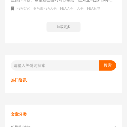
熟悉的FBA卖家。也能加快FBA入仓速度，并能减少亚马逊
FBA卖家
亚马逊FBA入仓
FBA入仓
入仓
FBA标签
FBA退货的额外费用支出。
加载更多
热门资讯
文章分类