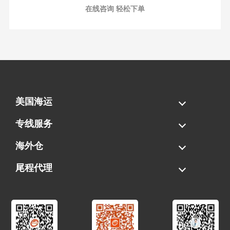
在线咨询 轻松下单
美国海运
海运拼柜
海运整柜
美国海卡
加拿大海运
专线服务
FBA专线直送
超大件专线
AWD专线
电池专线
海外仓
一件代发
FBA中转
贴标换标
拆柜/存储
尾程代理
美国清关
港口提柜
卡车派送
美国DDP/DDU