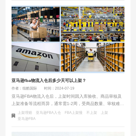
化物流成本，提高市场竞争力。
亚马逊fba物流入仓后多少天可以上架？
作者：纽酷国际
时间：2024-07-19
亚马逊FBA物流入仓后，上架时间因入库验收、商品审核及
上架准备等流程而异，通常需1-2周，受商品数量、审核难度
及淡旺季影响。卖家应提前准备、合理规划，并与亚马逊沟
上架理赔
亚马逊FBA入仓
FBA上架慢
不上架
上架
通以加快流程，避免延误。
​亚马逊FBA