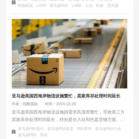
散，仓库关闭进一步加剧了物流时效的延误，预计影响将持
时效延误
LAX9
​亚马逊FBA
LGB8
入仓
时效
亚马逊
续数天至数周。商家面临库存管理和客户满意度的双重挑
战，急需寻找替代物流方案以应对危机。
亚马逊美国西海岸物流设施繁忙，卖家库存处理时间延长
作者：纽酷国际
时间：2024-10-29
亚马逊美国西海岸物流设施因需求高涨而繁忙，导致第三方
卖家库存处理时间延长，特别是在入站和托盘货物方面。为
缓解压力，亚马逊采取转运货物、延长订单处理时间等措
亚马逊FBA货代
亚马逊FBA发货
FBA库存
亚马逊FBA入仓
施，并调整运费政策鼓励分散库存。但物流挑战仍需长期关
​亚马逊FBA
库存