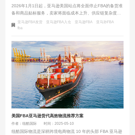
2026年1月1日起，亚马逊美国站点将全面停止FBA的备货准
备和商品贴标服务，卖家将面临成本上升、供应链复杂度加
剧等挑战。为此，卖家需采取短期过渡、中长期战略调整及
亚马逊FBA发货
亚马逊FBA入仓
​亚马逊FBA
亚马孙FBA
风险管控等分层应对策略，确保业务平稳过渡。
fba
美国​​FBA亚马逊货代高效物流推荐方案​​
作者：纽酷国际
时间：2025-05-10
纽酷国际物流是深耕跨境电商物流 10 年的头部 FBA 亚马逊