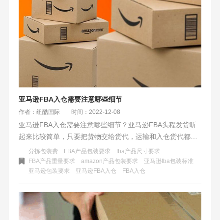
亚马逊FBA入仓需要注意哪些细节
作者：纽酷国际
时间：2022-12-08
亚马逊FBA入仓需要注意哪些细节？亚马逊FBA头程发货听
起来比较简单，只要把货物交给货代，运输和入仓货代都会
帮你搞定。搞不定就是货代不够专业、能力不足。是这样
分拣包装费
FBA产品包装要求
fba产品尺寸要求
吗？事实不是如此，FBA入仓没有想象的这么简单。货代也
FBA产品重量要求
amazon产品包装要求
亚马逊fba包装标准
亚马逊包装要求
亚马逊FBA入仓
FBA入仓
需要有专业的物流知识，在卖家没有做好的，需要提醒客户
做到符合亚马逊的标准，让货物顺利入仓并上架。