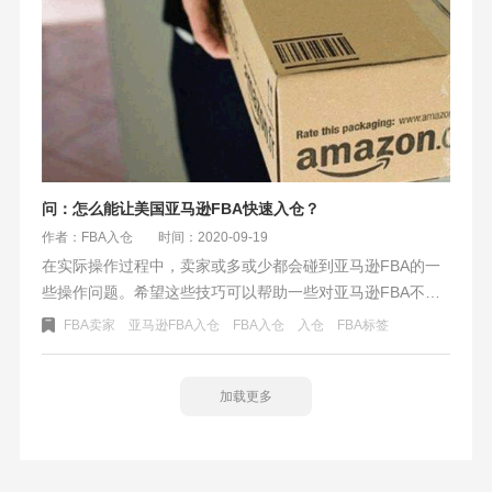
问：怎么能让美国亚马逊FBA快速入仓？
作者：FBA入仓
时间：2020-09-19
在实际操作过程中，卖家或多或少都会碰到亚马逊FBA的一
些操作问题。希望这些技巧可以帮助一些对亚马逊FBA不太
熟悉的FBA卖家。也能加快FBA入仓速度，并能减少亚马逊
FBA卖家
亚马逊FBA入仓
FBA入仓
入仓
FBA标签
FBA退货的额外费用支出。
加载更多