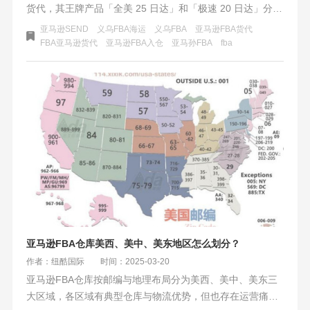
货代，其王牌产品「全美 25 日达」和「极速 20 日达」分别
具备不同优势，覆盖全美或美西核心仓库，能满足卖家不同
亚马逊SEND
义乌FBA海运
义乌FBA
亚马逊FBA货代
需求。作为认证承运商，它还提供系统直连、售后保障等增
FBA亚马逊货代
亚马逊FBA入仓
亚马孙FBA
fba
值服务，建议卖家灵活搭配使用。
亚马逊FBA仓库美西、美中、美东地区怎么划分？
作者：纽酷国际
时间：2025-03-20
亚马逊FBA仓库按邮编与地理布局分为美西、美中、美东三
大区域，各区域有典型仓库与物流优势，但也存在运营痛