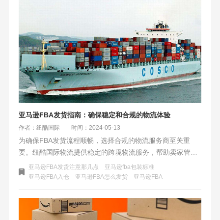
亚马逊FBA发货指南：确保稳定和合规的物流体验
作者：纽酷国际
时间：2024-05-13
为确保FBA发货流程顺畅，选择合规的物流服务商至关重
要。纽酷国际物流提供稳定的跨境物流服务，帮助卖家管理
库存、遵守包装规定、正确贴附标签，并处理滞销库存。通
亚马逊FBA发货注意那几点
亚马逊fba包装标准
过合作，卖家可享受高效的物流体验，确保商品安全、准时
亚马逊FBA入仓
亚马逊FBA怎么发货
​亚马逊FBA
抵达亚马逊仓库，从而提升客户满意度和业务效益。