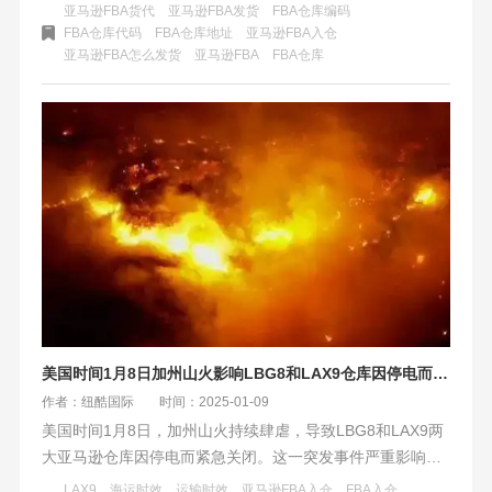
点。基于区域特性，卖家应采用分仓控制、成本优化与动态
亚马逊FBA货代
亚马逊FBA发货
FBA仓库编码
调拨策略，结合SKU特性与销售周期，实现供应链全局最
FBA仓库代码
FBA仓库地址
亚马逊FBA入仓
亚马逊FBA怎么发货
​亚马逊FBA
FBA仓库
优。
美国时间1月8日加州山火影响LBG8和LAX9仓库因停电而关闭
作者：纽酷国际
时间：2025-01-09
美国时间1月8日，加州山火持续肆虐，导致LBG8和LAX9两
大亚马逊仓库因停电而紧急关闭。这一突发事件严重影响了
跨境物流派送，特别是亚马逊入仓流程。超过15万人被迫疏
LAX9
海运时效
运输时效
亚马逊FBA入仓
FBA入仓