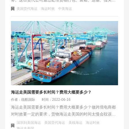
保险等环节，并与船东、仓库、报关行等各环节协调合作，
美国货代海运
海运时效
中美海运
确保货物安全顺利送达目的地。美国货代海运的优势包括专
业知识与经验、全球网络、货物追踪与报告以及综合物流服
务等。选择合适的美国货代海运公司需要关注其专业资质、
信誉口碑、服务范围与能力以及价格与成本等方面。美国海
运的时效一般在2-4周左右，但受到多个因素的影响。选择适
合自己的美国海运公司应先了解自身需求，比较多家公司，
与公司沟通并参考评价与推荐。在使用美国货代海运时，应
注意合同条款、货物保险以及与货代公司保持良好沟通。总
之，选择可靠的美国货代海运公司能够保障贸易顺利进行和
货物的安全与时效性。
海运走美国需要多长时间？费用大概要多少？
作者：纽酷国际
时间：2022-06-16
海运走美国需要多长时间？费用大概要多少？做跨境电商都
对时效要一定的要求，货物海运走美国的时间太慢会耽误商
机。拿美西一些比较常见的FBA仓库来说，跨境卖家一般不
深圳到美国海运
美国货代海运
美线海运
海运时效
是非常急的情况下，最慢是30天左右可以接受。再慢也就没
海运走美国