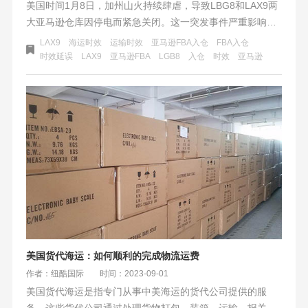
美国时间1月8日，加州山火持续肆虐，导致LBG8和LAX9两
大亚马逊仓库因停电而紧急关闭。这一突发事件严重影响了
跨境物流派送，特别是亚马逊入仓流程。超过15万人被迫疏
LAX9
海运时效
运输时效
亚马逊FBA入仓
FBA入仓
散，仓库关闭进一步加剧了物流时效的延误，预计影响将持
时效延误
LAX9
​亚马逊FBA
LGB8
入仓
时效
亚马逊
续数天至数周。商家面临库存管理和客户满意度的双重挑
战，急需寻找替代物流方案以应对危机。
美国货代海运：如何顺利的完成物流运费
作者：纽酷国际
时间：2023-09-01
美国货代海运是指专门从事中美海运的货代公司提供的服
务。这些货代公司通过处理货物打包、装箱、运输、报关、