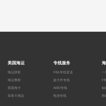
美国海运
专线服务
海
海运拼柜
FBA专线直送
一
海运整柜
超大件专线
F
美国海卡
AWD专线
贴
加拿大海运
电池专线
拆