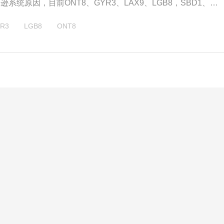
马逊系统原因，目前ONT8、GYR3、LAX9、LGB8，SBD1、
LAS1、SAT1等大部分美国亚马逊仓库暂停卡派送仓，恢复时间待
R3
LGB8
ONT8
前快递派送不受影响，建议客户近期尽量选择使用FedEx/UPS派