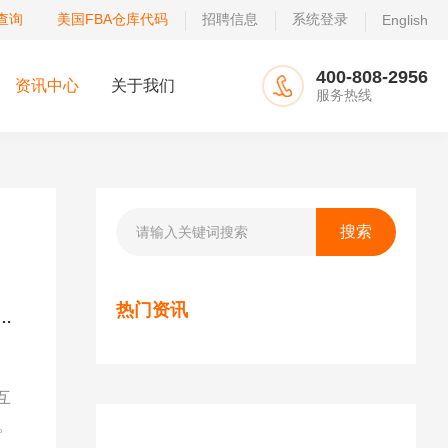
查询
美国FBA仓库代码
招聘信息
系统登录
English
400-808-2956
资讯中心
关于我们
服务热线
热门资讯
9、LGB8，SBD1、KRB1、LAS1、SAT1暂停美国卡派——亚马逊系统崩溃
互
。