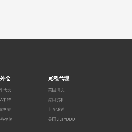
外仓
尾程代理
件代发
美国清关
BA中转
港口提柜
标换标
卡车派送
柜/存储
美国DDP/DDU