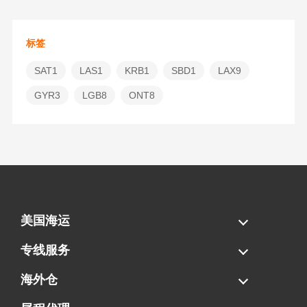
标签
SAT1
LAS1
KRB1
SBD1
LAX9
GYR3
LGB8
ONT8
美国海运
海运拼柜
海运整柜
美国海卡
加拿大海运
专线服务
FBA专线直送
超大件专线
AWD专线
电池专线
海外仓
一件代发
FBA中转
贴标换标
拆柜/存储