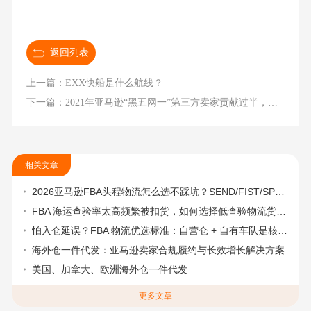
返回列表
上一篇：EXX快船是什么航线？
下一篇：2021年亚马逊“黑五网一”第三方卖家贡献过半，新央企，中国物流集团成立！
相关文章
2026亚马逊FBA头程物流怎么选不踩坑？SEND/FIST/SPN官方认证物流商，只有这家敢承诺“准达率第一”
FBA 海运查验率太高频繁被扣货，如何选择低查验物流货代？
怕入仓延误？FBA 物流优选标准：自营仓 + 自有车队是核心硬指标
海外仓一件代发：亚马逊卖家合规履约与长效增长解决方案
美国、加拿大、欧洲海外仓一件代发
更多文章