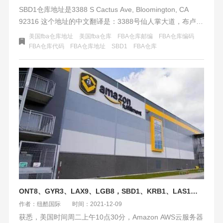
​SBD1仓库地址是3388 S Cactus Ave, Bloomington, CA
92316 这个地址的中文翻译是：3388号仙人掌大道，布卢明
顿，加利福尼亚州，92316-38191。这是一个亚马逊美国
美国fba仓库地址
美国fba仓库
FBA仓库邮编
FBA仓库编码
FBA仓库的地址是美西四大热门FBA仓库之一，位于加利福
FBA仓库代码
FBA仓库地址
SBD1
FBA仓库
尼亚州的圣贝纳迪诺县。
ONT8、GYR3、LAX9、LGB8，SBD1、KRB1、LAS1、SAT1暂停美国卡派——亚马逊系统崩溃
作者：纽酷国际
时间：2021-12-09
获悉，美国时间周二上午10点30分，Amazon AWS云服务器