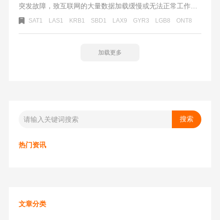
突发故障，致互联网的大量数据加载缓慢或无法正常工作，
超过2万名用户报告了相关故障。1.由于亚马逊系统原因，目
SAT1
LAS1
KRB1
SBD1
LAX9
GYR3
LGB8
ONT8
前ONT8、GYR3、LAX9、LGB8，SBD1、KRB1、LAS1、
SAT1等大部分美国亚马逊仓库暂停卡派送仓，恢复时间待
定。2.目前快递派送不受影响，建议客户近期尽量选择使用
加载更多
FedEx/UPS派送。
热门资讯
文章分类