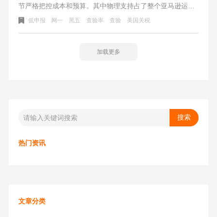
节严格把控成本和预算。其中物理支持占了整个亚马逊运营
的一大部分，想着能省即省的原则，小部分卖家把主意打到
低申报
网一
黑五
查验率
查验
美国关税
了美国关税的头上。美国关税低申报能节省一部分税金的支
出，却不曾想这会有多大的风险？
加载更多
热门资讯
文章分类