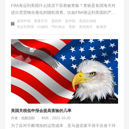
FBA海运到美国什么情况下容易被查验？查验是各国海关对
进出货货物合规化的随机筛查。比如FBA海运到美国的产品
在进入美国市场时，美国海关会对货物和申报资料的真实性
虚假申报
重量不符
退税率
低申报
美国反倾销
进行核对。包括不限于品名、数量、规格型号、品牌、原产
海运到美国
hs编码
​FBA海运
查验
美国海关
敏感货
地、新旧、货值、重量等是否与申报的内容保持一致。
美国关税低申报会提高查验的几率
作者：纽酷国际
时间：2021-10-20
为了应对不断增加的运营成本，亚马逊卖家不得不在各个环