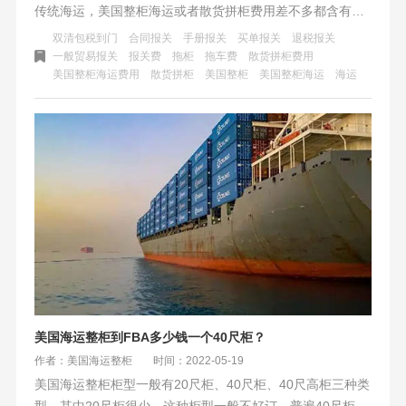
传统海运，美国整柜海运或者散货拼柜费用差不多都含有这
些收费项目。客户的产品打印68个方会选择整柜海运，不足
双清包税到门
合同报关
手册报关
买单报关
退税报关
一个柜子会选择散货拼柜。跨境海运主要的都是不足一个柜
一般贸易报关
报关费
拖柜
拖车费
散货拼柜费用
美国整柜海运费用
散货拼柜
美国整柜
美国整柜海运
海运
子的货，大多走散货拼柜。
美国海运整柜到FBA多少钱一个40尺柜？
作者：美国海运整柜
时间：2022-05-19
美国海运整柜柜型一般有20尺柜、40尺柜、40尺高柜三种类
型。其中20尺柜很少，这种柜型一般不好订。普遍40尺柜和