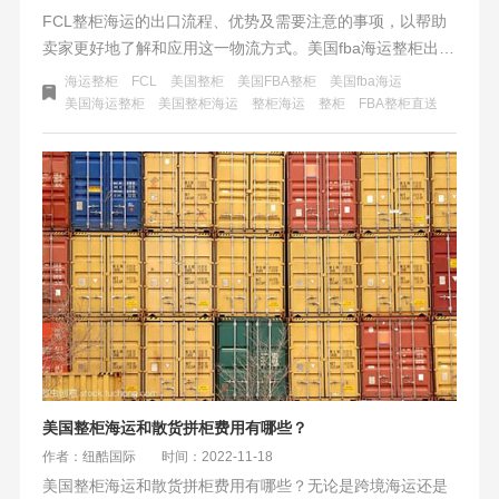
FCL整柜海运的出口流程、优势及需要注意的事项，以帮助
卖家更好地了解和应用这一物流方式。美国fba海运整柜出口
（FCL）是一种高效、低成本的物流方式，特别适合跨境电
海运整柜
FCL
美国整柜
美国FBA整柜
美国fba海运
商中大卖家。通过了解并掌握FCL整柜海运的出口流程、优
美国海运整柜
美国整柜海运
整柜海运
整柜
FBA整柜直送
势及注意事项，卖家可以更好地规划和管理自己的物流体
系，降低物流成本，提高销售利润，从而在激烈的市场竞争
中脱颖而出。
美国整柜海运和散货拼柜费用有哪些？
作者：纽酷国际
时间：2022-11-18
美国整柜海运和散货拼柜费用有哪些？无论是跨境海运还是