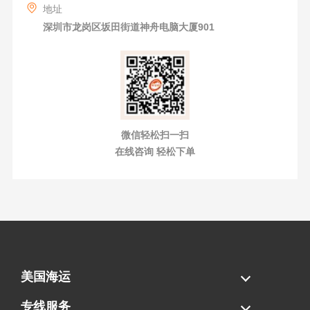
地址
深圳市龙岗区坂田街道神舟电脑大厦901
微信轻松扫一扫
在线咨询 轻松下单
美国海运
海运拼柜
海运整柜
美国海卡
加拿大海运
专线服务