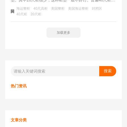
40尺高柜会比较常见，都可以提供国内到美国西海岸洛杉矶
海运整柜
40尺高柜
美国整柜
美国海运整柜
封闭区
的整柜报价。可以做包税门到门，也能做整柜送FBA仓库。
40尺柜
20尺柜
最新深圳盐田 - 洛杉矶LA 40尺整柜价格是$10XX0元，船司
是电商航线，从盐田出发到洛杉矶港口全程16天船期。
加载更多
热门资讯
文章分类