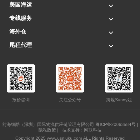
美国海运
海运拼柜
海运整柜
美国海卡
加拿大海运
专线服务
FBA专线直送
超大件专线
AWD专线
电池专线
海外仓
一件代发
FBA中转
贴标换标
拆柜/存储
尾程代理
美国清关
港口提柜
卡车派送
美国DDP/DDU
报价咨询
关注公众号
跨境Sunny姐
前海纽酷（深圳）国际物流供应链管理有限公司
粤ICP备20063584号
|
隐私政策
|
技术支持：网联科技
Copyright 2025 www.usniuku.com ALL Rights Reserved