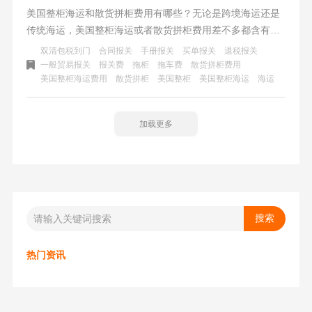
美国整柜海运和散货拼柜费用有哪些？无论是跨境海运还是
传统海运，美国整柜海运或者散货拼柜费用差不多都含有这
些收费项目。客户的产品打印68个方会选择整柜海运，不足
双清包税到门
合同报关
手册报关
买单报关
退税报关
一个柜子会选择散货拼柜。跨境海运主要的都是不足一个柜
一般贸易报关
报关费
拖柜
拖车费
散货拼柜费用
美国整柜海运费用
散货拼柜
美国整柜
美国整柜海运
海运
子的货，大多走散货拼柜。
加载更多
热门资讯