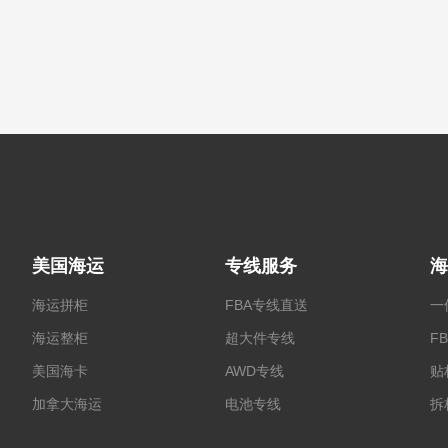
美国海运
专线服务
海
海运拼柜
FBA专线直送
一
海运整柜
超大件专线
F
美国海卡
AWD专线
贴
加拿大海运
电池专线
拆