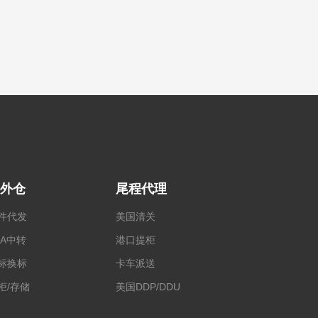
外仓
尾程代理
件代发
美国清关
BA中转
港口提柜
标换标
卡车派送
柜/存储
美国DDP/DDU