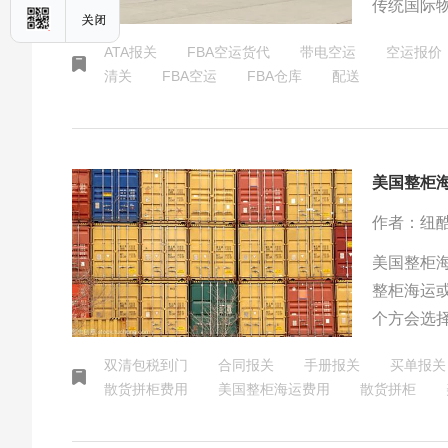
传统国际物
亚马逊对
ATA报关
FBA空运货代
带电空运
空运报价
清关
FBA空运
FBA仓库
配送
美国整柜
作者：纽
美国整柜
整柜海运
个方会选
不足一个
双清包税到门
合同报关
手册报关
买单报关
散货拼柜费用
美国整柜海运费用
散货拼柜