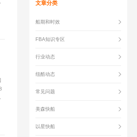
足
文章分类
船期和时效
FBA知识专区
行业动态
纽酷动态
国
8
常见问题
是
美森快船
以星快船