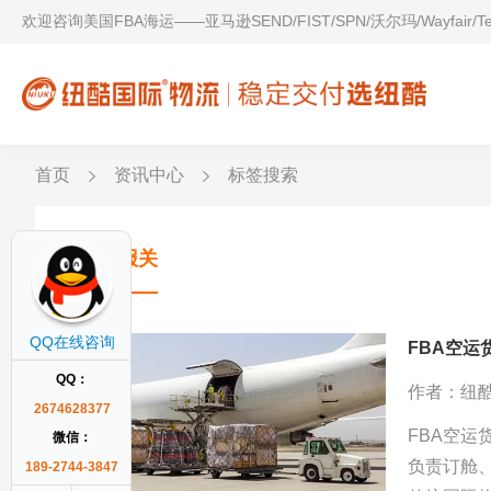
欢迎咨询美国FBA海运——亚马逊SEND/FIST/SPN/沃尔玛/Wayfair/
首页
资讯中心
标签搜索
退税报关
QQ在线咨询
FBA空运
QQ：
作者：纽
2674628377
FBA空运
微信：
负责订舱
189-2744-3847