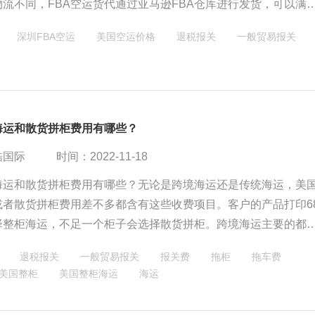
流不同，FBA空运货代通过亚马逊FBA仓库进行发货，可以满
时效性的要求，同时也减少了卖家自己发货的成本和风险。
深圳FBA空运
美国空运价格
退税报关
一般贸易报关
海运和散货拼柜费用有哪些？
酷国际
时间：2022-11-18
海运和散货拼柜费用有哪些？无论是跨境海运还是传统海运，美
或者散货拼柜费用差不多都含有这些收费项目。客户的产品打印6
择整柜海运，不足一个柜子会选择散货拼柜。跨境海运主要的都
柜子的货，大多走散货拼柜。
退税报关
一般贸易报关
报关费
拖柜
拖车费
美国整柜
美国整柜海运
海运