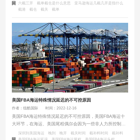
之前获得海关放行并把放行条交到码头，否则很有可能赶不
六截三开
截单截仓是什么意思
亚马逊海运几截几开是指什么
截港
截仓
截关
截单
上船。因此，及时报关、提前报关很重要。如果报关时间太
晚，或海关查验了，特别是查验有问题没能及时放行的，很
容易赶不上船。
美国FBA海运特殊情况延迟的不可控原因
作者：纽酷国际
时间：2022-12-16
美国FBA海运特殊情况延迟的不可控原因，美国FBA海运十
大环节，在海运、美国尾程偶尔会因为一些非人力所控制的
因素导致时效优势延迟。这些是特殊突发状况单，在美国
深圳到美国海运
晚到
晚开
截关时间
截补料时间
截补料
FBA海运运输突然遇到的话会造成时效的延误。不过这种特
美国FBA海运延误
美国FBA海运尾程
美国FBA海运头程