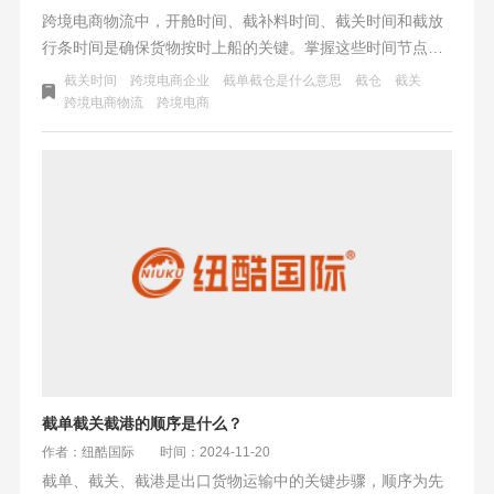
跨境电商物流中，开舱时间、截补料时间、截关时间和截放
行条时间是确保货物按时上船的关键。掌握这些时间节点的
定义、逻辑关系及应对策略，对避免滞箱滞港费用至关重
截关时间
跨境电商企业
截单截仓是什么意思
截仓
截关
要。建议卖家建立物流节点跟踪表，并与货代保持沟通，以
跨境电商物流
跨境电商
确保物流顺畅。
截单截关截港的顺序是什么？
作者：纽酷国际
时间：2024-11-20
截单、截关、截港是出口货物运输中的关键步骤，顺序为先