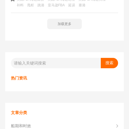
补料
甩柜
跳港
​亚马逊FBA
延误
塞港
殊情况一般很少出现，平时还是时效还是很准时的。进入
2022年就年初有点塞港、爆仓都没怎么遇到，就算亚马逊提
醒少部分仓库爆仓也就几天的时间。
加载更多
热门资讯
文章分类
船期和时效