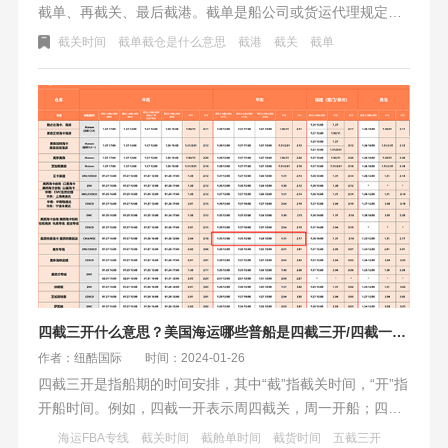
截单、再截关、最后截港。截单是船公司或货运代理规定的
单证审核和数据准备时间；截关是截止报关放行的时间，需
截关时间
截单截仓是什么意思
截港
截关
截单
在此之前完成报关手续；截港是货物入码头的最后时间，过
了此时间则无法再进入码头。这些步骤确保货物顺利出运。
四截三开什么意思？美国海运哪些普船是四截三开/四截一开的？
作者：纽酷国际
时间：2024-01-26
四截三开是指船期的时间安排，其中“截”指截关时间，“开”指
开船时间。例如，四截一开表示周四截关，周一开船；四截
三开表示周四截关，周三开船。截关时间是指必须在该时间
海运FBA专线
截关时间
截舱单时间
截货时间
五截三开