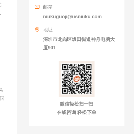
优
邮箱
本
niukuguoji@usniuku.com
化
地址
深圳市龙岗区坂田街道神舟电脑大
厦901
%
国
微信轻松扫一扫
消
在线咨询 轻松下单
，