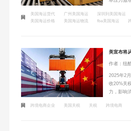
本压力激
术创新等
美国海运货代
广州美国海运
深圳到美国海运
美国海运价格
美国海运物流
fba美国海运
作者：纽
2025年
收20%
力，影响
电商造成
跨境电商企业
美国关税
关税
跨境电商
以保持竞