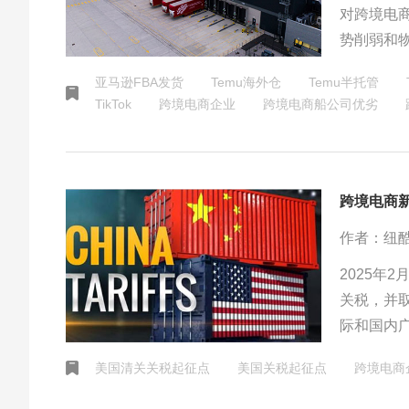
对跨境电商
势削弱和
土平台可
亚马逊FBA发货
Temu海外仓
Temu半托管
转型，重
TikTok
跨境电商企业
跨境电商船公司优劣
应。
跨境电商
作者：纽
2025年
关税，并
际和国内
费者将面
美国清关关税起征点
美国关税起征点
跨境电商
留出谈判