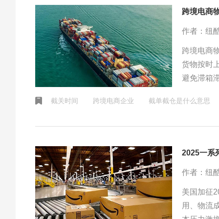
跨境电商
作者：纽
跨境电商
货物按时
避免滞箱
沟通，以
截关时间
跨境电商企业
截单截仓是什么意思
作者：纽
美国加征
用、物流