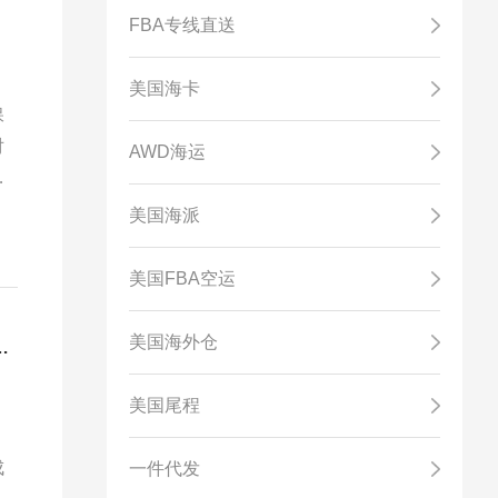
FBA专线直送
美国海卡
保
对
AWD海运
持
美国海派
美国FBA空运
美国海外仓
变动：美国海运成本激增，卖家如何应对挑战
美国尾程
成
一件代发