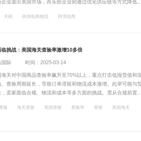
商企业退出美国市场，而头部企业则通过优化供应链等方式降低
对中国汽油价格和石油相关产业链也将产生深远影响。
关税
跨境电商物流
跨境电商
面临挑战：美国海关查验率激增10多倍
酷国际
时间：2025-03-14
国海关对中国商品查验率飙升至70%以上，重点打击低报货值和
为。查验周期延长，导致订单滞留和物流成本激增。此举可能与
关，卖家面临合规、物流和成本等多方面的挑战。需从合规前置
多元化、成本精细化三方面重构供应链以应对新形势。
查验
海关查验
美国查验
查验率
查验
美国海关