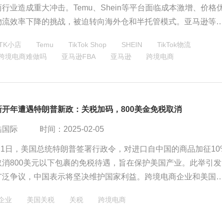
行业造成重大冲击。Temu、Shein等平台面临成本激增、价格
物流效率下降的挑战，被迫转向海外仓和半托管模式。亚马逊等
能受益，但同样面临成本压力。政策加速了行业向合规化、本地
TK小店
Temu
TikTok Shop
SHEIN
TikTok物流
塑全球电商竞争格局，同时影响美国消费者的选择与低价商品供
跨境电商难做吗
​亚马逊FBA
亚马逊
跨境电商
新开年遭遇特朗普新政：关税加码，800美金免税取消
酷国际
时间：2025-02-05
2月1日，美国总统特朗普签署行政令，对进口自中国的商品加征10
取消800美元以下包裹的免税待遇，旨在保护美国产业。此举引发
广泛争议，中国表示将坚决维护国家利益。跨境电商企业和美国
临成本上升和价格上涨。特朗普还暂停对墨西哥和加拿大的加税
企业
美国关税
关税
跨境电商
时间。中美贸易关系紧张加剧，全球关注其影响。