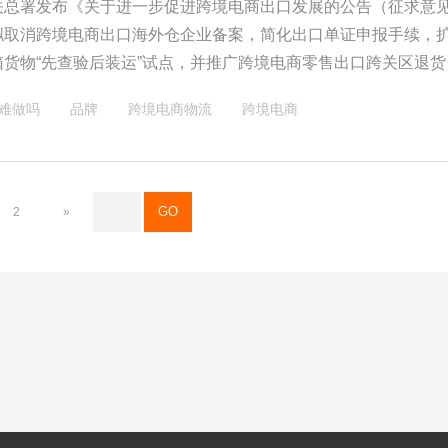
关总署发布《关于进一步促进跨境电商出口发展的公告（征求意
拟取消跨境电商出口海外仓企业备案，简化出口单证申报手续，
箱货物“先查验后装运”试点，并推广跨境电商零售出口跨关区退货
这些优化措施旨在降低企业运营成本，提高通关效率，解决退货
难做吗
品牌
跨境电商物流
跨境电商
境电商行业注入强劲动力。在全球通胀背景下，此举为物美价廉
提供发展机遇，助力跨境电商行业长期发展，迎来更加广阔的发
2
»