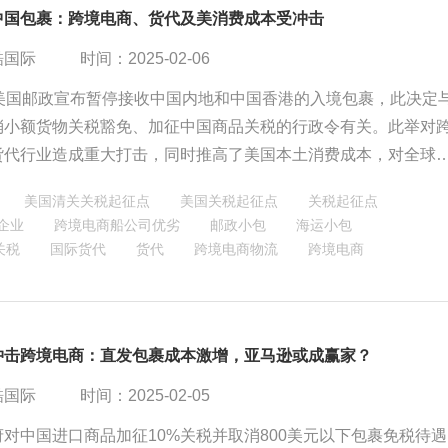
中国包裹：跨境电商、货代及美消费成本受冲击
酷国际
时间：2025-02-06
，美国邮政宣布暂停接收中国内地和中国香港的入境包裹，此决定
消小额货物关税豁免、加征中国商品关税的行政令有关。此举对
货代行业造成重大打击，同时推高了美国本土消费成本，对全球
产生了深远影响。
美国清关关税起征点
美国关税起征点
关税起征点
企业
跨境电商船公司优劣
邮政小包
海运小包
关税
国际货代
货代
跨境电商物流
跨境电商
冲击跨境电商：直发包裹成本激增，亚马逊或成赢家？
酷国际
时间：2025-02-05
对中国进口商品加征10%关税并取消800美元以下包裹免税待