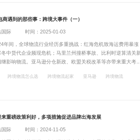
境电商遇到的那些事：跨境大事件（一）
酷国际
时间：2025-01-03
2024年间，全球物流行业经历多重挑战：红海危机致海运费用暴涨
寒冬中货代企业频现危机；马里兰州撞桥事故、比利时逆算清关
相继影响物流。亚马逊分仓新政、欧盟关税改革等亦带来重大考
业加速出清，USPS支付验证趋严，亚马逊仓库问题不断，美3
跨境物流怎么选
跨境物流起家
亚马逊
跨境物流
发物流危机，大选结果亦带来新挑战。
迎来重磅政策利好，多项措施促进品牌出海发展
酷国际
时间：2024-11-05