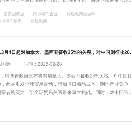
增等困境，需通过供应链升级、市场多元化、海外仓布局及合规
策略应对挑战。
发美国海运
跨境电商企业
跨境电商难做吗
跨境电商物流
跨境电商
美宣布将从3月4日起对加拿大、墨西哥征
酷国际
时间：2025-02-28
2月，特朗普政府宣布将对加拿大、墨西哥征收25%关税，对中国
关税，此举引发全球贸易震动，增加进口商品成本，削弱产业竞争
消费者购买力，给全球贸易关系带来重大挑战。同时，对中国跨
显著影响，企业需积极应对，加强品牌建设，提高产品和服务质
争优势。