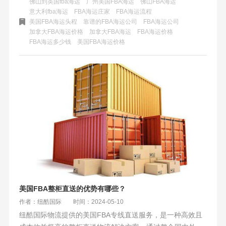
佛山到英国fba海运
广州美国FBA海运
佛山FBA海运
物流策略以应对价格波动，确保业务稳定发展。
意大利fba海运
FBA海运庄家
FBA海运流程
美国FBA海运头程
靠谱的FBA海运公司
FBA海运公司
加拿大FBA海运价格
加拿大FBA海运
FBA海运价格
FBA海运多少钱
美国FBA海运价格
美国FBA整柜直送的优势有哪些？
作者：纽酷国际
时间：2024-05-10
纽酷国际物流提供的美国FBA专线直送服务，是一种高效且