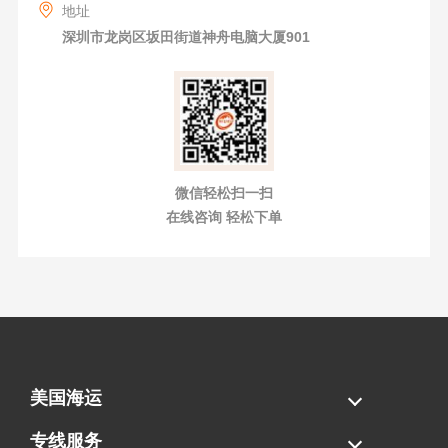
地址
深圳市龙岗区坂田街道神舟电脑大厦901
微信轻松扫一扫
在线咨询 轻松下单
美国海运
海运拼柜
海运整柜
美国海卡
加拿大海运
专线服务