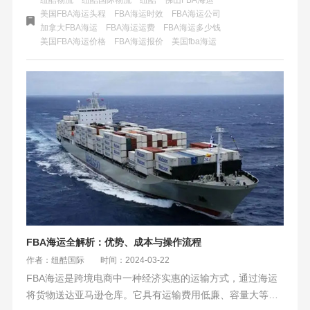
了一站式的物流解决方案。选择纽酷，就是选择了一个可靠
美国FBA海运头程
FBA海运时效
FBA海运公司
加拿大FBA海运
FBA海运运费
FBA海运多少钱
的合作伙伴，助力您的商品畅通无阻、货通全球。
美国FBA海运价格
FBA海运报价
美国fba海运
FBA海运全解析：优势、成本与操作流程
作者：纽酷国际
时间：2024-03-22
FBA海运是跨境电商中一种经济实惠的运输方式，通过海运
将货物送达亚马逊仓库。它具有运输费用低廉、容量大等优