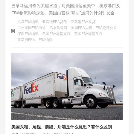
巴拿马运河作为关键水道，对美国海运至美中、美东港口及
FBA物流影响深远。美国白宫欲“夺回”运河的计划引发全球
关注，若实施将迫使船运公司寻找替代航线，增加成本，影
义乌FBA物流
亚马逊FBA货代
亚马逊FBA发货
响FBA卖家效率和竞争力，同时可能扰乱美国国际贸易，加
广州美国FBA海运
巴拿马运河
美国FBA头程
FBA物流公司
深圳FBA物流
美国FBA海运尾程
美国FBA海运头程
剧紧张局势。各方需冷静对话，寻求解决之道，确保航运市
​亚马逊FBA
FBA物流
场稳定。
美国头程、尾程、前段、后端是什么意思？有什么区别