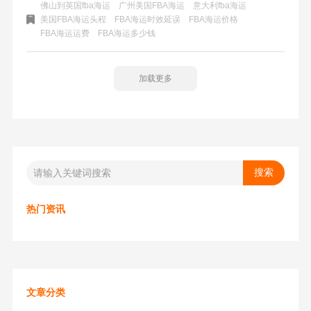
势，但运输时间较长且对前期工作要求较高。了解FBA海运
佛山到英国fba海运
广州美国FBA海运
意大利fba海运
的费用构成与操作流程，对卖家在跨境电商中取得成功至关
美国FBA海运头程
FBA海运时效延误
FBA海运价格
FBA海运运费
FBA海运多少钱
重要。
加载更多
热门资讯
文章分类