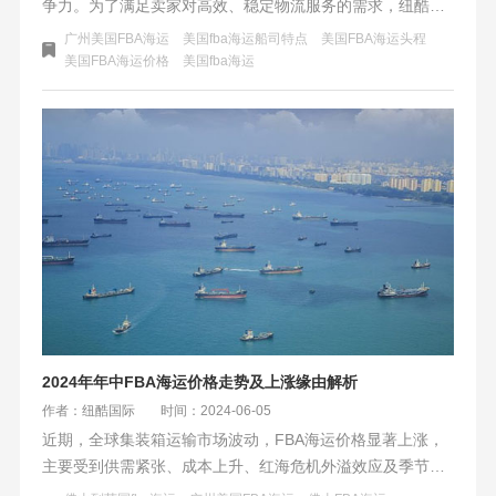
争力。为了满足卖家对高效、稳定物流服务的需求，纽酷国
际结合中远海运美西快线SEA3航线的优势，推出了定提快船
广州美国FBA海运
美国fba海运船司特点
美国FBA海运头程
渠道，致力于为跨境电商卖家提供卓越的物流解决方案，助
美国FBA海运价格
美国fba海运
力卖家在激烈的市场竞争中脱颖而出。
2024年年中FBA海运价格走势及上涨缘由解析
作者：纽酷国际
时间：2024-06-05
近期，全球集装箱运输市场波动，FBA海运价格显著上涨，
主要受到供需紧张、成本上升、红海危机外溢效应及季节性
需求等多重因素影响。卖家需密切关注市场动态，灵活调整