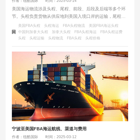
作者：纽酷国际
时间：2025-03-14
美国海运物流涉及头程、尾程、前段、后段及后端等多个环
节。头程负责货物从供应地到美国入境口岸的运输，尾程则
负责从入境口岸到最终用户的配送。前段是头程的前期准
美国FBA头程
头程海运
FBA头程物流
美国FBA海运头程
备，后段可能涉及尾程后的相关服务。后端则提供海运物流
中国到加拿大头程
加拿大头程
FBA头程海运
FBA头程运费
头程
头程运输
头程物流
FBA头程
头程价格
的支持性服务和系统。各环节相互关联，共同构成跨境物流
完整生态。
宁波至美国FBA海运航线、渠道与费用
作者：纽酷国际
时间：2025-03-12