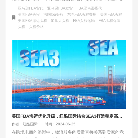
货地、附加服务和特殊情况等。通过优化包装、选择合适的
亚马逊FBA货代
亚马逊FBA发货
FBA亚马逊货代
运输方式、与货代公司协商和提前规划等方法，可以降低物
英国FBA头程
法国fba头程
东莞FBA头程费用
美国FBA头程
美国FBA海运头程
加拿大头程
FBA头程运输
FBA头程保险
流成本。建议卖家仔细比较不同货代公司的价格和服务质
头程
头程价格
量，密切关注亚马逊物流费用调整，以取得更大的成功。
美国FBA海运优化升级，纽酷国际结合SEA3打造稳定高效定提渠道
作者：纽酷国际
时间：2024-06-25
在跨境电商的浪潮中，物流服务的质量直接关系到卖家的竞