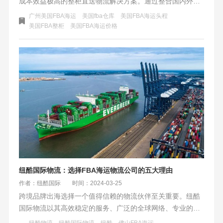
成本效益极高的整柜直送物流解决方案。通过整合国内外优
质资源，实现货物从中国直达美国亚马逊仓库，无需中转，
广州美国FBA海运
美国fba仓库
美国FBA海运头程
保证了货物的安全性和时效性。适合销量稳定的跨境电商企
美国FBA整柜
美国FBA海运价格
业，特别是中大件产品销售商。
纽酷国际物流：选择FBA海运物流公司的五大理由
作者：纽酷国际
时间：2024-03-25
跨境品牌出海选择一个值得信赖的物流伙伴至关重要。纽酷
国际物流以其高效稳定的服务、广泛的全球网络、专业的物
流团队、卓越的客户服务以及前瞻的技术创新，为商家提供
纽酷物流
纽酷国际物流
纽酷
佛山FBA海运