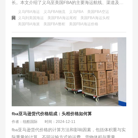
长。本文介绍了义乌至美国FBA的主要海运航线、渠道及收
费标准，包括美森快船、以星快船等核心航线，海派、海卡
义乌FBA海运
义乌FBA物流
义乌FBA
美国FBA空运
等主流运输渠道，以及附加费用等。同时，提供了选品与渠
义乌到美国海运
美国FBA海运尾程
美国FBA海运头程
美国FBA海派
美国FBA整柜
美国FBA海运价格
道匹配建议，并推荐了头部物流商纽酷国际物流
fba亚马逊货代价格组成：头程价格如何算
作者：纽酷国际
时间：2024-12-11
fba亚马逊货代价格的计算方法和影响因素，包括体积重与实
际重量的计算、不同运输方式的运费、货物体积与重量、发