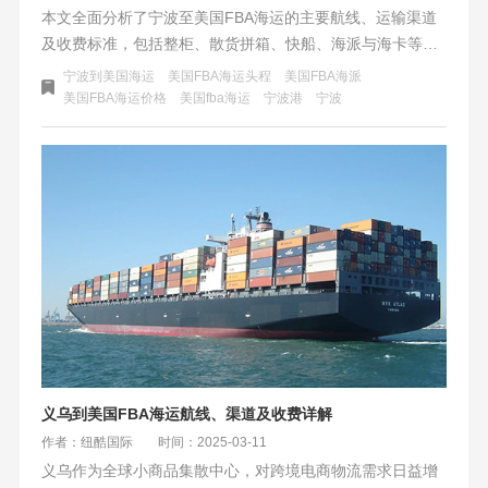
本文全面分析了宁波至美国FBA海运的主要航线、运输渠道
及收费标准，包括整柜、散货拼箱、快船、海派与海卡等多
种选择，并详细列出了费用构成与附加成本。同时，提供了
宁波到美国海运
美国FBA海运头程
美国FBA海派
注意事项与参考报价示例，帮助卖家优化物流方案，降低运
美国FBA海运价格
美国fba海运
宁波港
宁波
输成本。
义乌到美国FBA海运航线、渠道及收费详解
作者：纽酷国际
时间：2025-03-11
义乌作为全球小商品集散中心，对跨境电商物流需求日益增