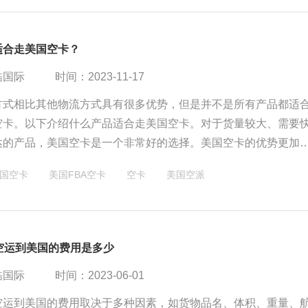
适合走美国空卡？
酷国际
时间：2023-11-17
方式相比其他物流方式具有很多优势，但是并不是所有产品都适
空卡。以下介绍什么产品适合走美国空卡。对于货量较大、需要
达的产品，美国空卡是一个非常好的选择。美国空卡的优势更加
货、商私地址派送，可以很好的降低物流成本、提高运输效率，
国空卡
美国FBA空卡
空卡
美国空派
满足客户需求，提升业务竞争力。
空运到美国的费用是多少
酷国际
时间：2023-06-01
A空运到美国的费用取决于多种因素，如货物品名、体积、重量、