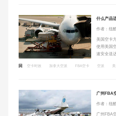
什么产品
作者：纽
美国空卡
使用美国
速安全送
显旺季补
空卡时效
加拿大空派
FBA空卡
空派
美
而更好地
广州FBA
作者：纽
广州FB