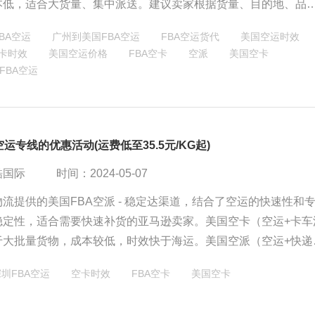
本低，适合大货量、集中派送。建议卖家根据货量、目的地、品
选择，并关注物流商的清关能力与技术支持，以适应跨境物流行
BA空运
广州到美国FBA空运
FBA空运货代
美国空运时效
。
卡时效
美国空运价格
FBA空卡
空派
美国空卡
FBA空运
空运专线的优惠活动(运费低至35.5元/KG起)
酷国际
时间：2024-05-07
流提供的美国FBA空派 - 稳定达渠道，结合了空运的快速性和
稳定性，适合需要快速补货的亚马逊卖家。美国空卡（空运+卡车
于大批量货物，成本较低，时效快于海运。美国空派（空运+快递
单号追踪，快递网点多，适合偏远仓库派送。皇家物流推出的优
圳FBA空运
空卡时效
FBA空卡
美国空卡
低至35.5元/KG起，适用于大陆直飞的运输，有助于卖家降低物
升销售效率。