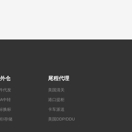
外仓
尾程代理
件代发
美国清关
BA中转
港口提柜
标换标
卡车派送
柜/存储
美国DDP/DDU