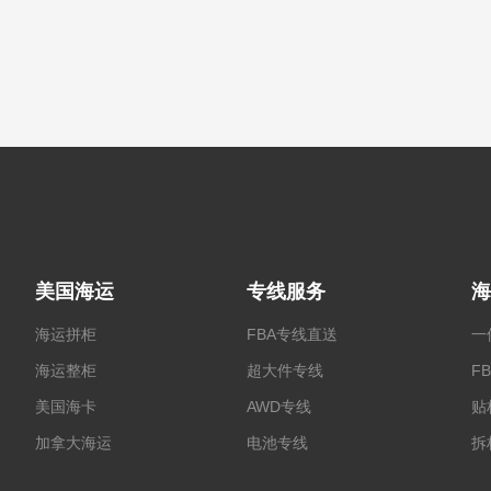
美国海运
专线服务
海
海运拼柜
FBA专线直送
一
海运整柜
超大件专线
F
美国海卡
AWD专线
贴
加拿大海运
电池专线
拆