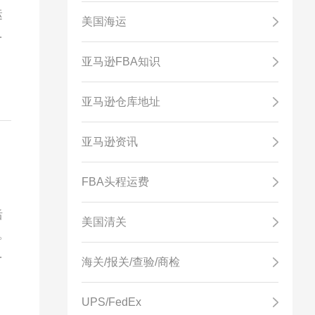
运
美国海运
式
亚马逊FBA知识
亚马逊仓库地址
亚马逊资讯
FBA头程运费
后
美国清关
。
限
海关/报关/查验/商检
UPS/FedEx