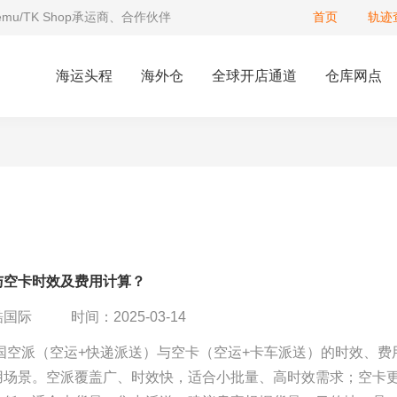
Temu/TK Shop承运商、合作伙伴
首页
轨迹
海运头程
海外仓
全球开店通道
仓库网点
与空卡时效及费用计算？
酷国际
时间：2025-03-14
美国空派（空运+快递派送）与空卡（空运+卡车派送）的时效、费
用场景。空派覆盖广、时效快，适合小批量、高时效需求；空卡