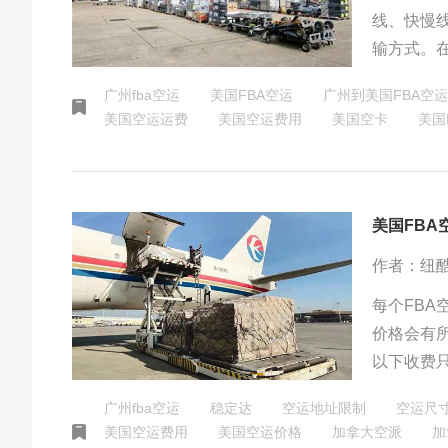
线、快慢
输方式。
等多种因
广州fba空运
美国FBA空运
广州到美国FBA空运
美国空运运费
美国空运费用
美国空卡
美国
美国FB
作者：纽
每个FB
价格会有
以下收费
制；二、
广州fba空运
稳定达
空运地址限制
空运尺
美国空运费用
美国空运价格
加拿大空派
加