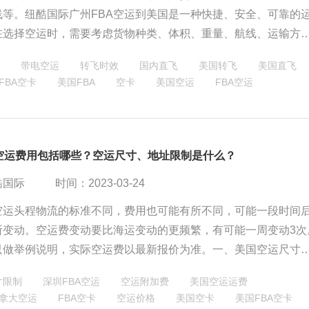
线等。纽酷国际广州FBA空运到美国是一种快捷、安全、可靠的
在选择空运时，需要考虑货物种类、体积、重量、航线、运输方
素，并遵守美国相关的规定和要求。
带电空运
转飞时效
国内直飞
美国转飞
美国直飞
FBA空卡
美国FBA
空卡
美国空运
FBA空运
A空运费用包括哪些？空运尺寸、地址限制是什么？
酷国际
时间：2023-03-24
A空运头程物流的标准不同，费用也可能有所不同，可能一段时间
所变动。空运费变动要比海运变动的更频繁，有可能一周变动3次
只做举例说明，实际空运费以最新报价为准。一、美国空运尺寸
美国空运地址限制；二、FBA空运可能出现的一些杂费。
寸限制
深圳FBA空运
空运附加费
美国空运运费
拿大空运
FBA空卡
空运价格
美国空卡
美国FBA空卡