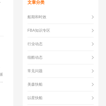
类
文章分类
业
船期和时效
FBA知识专区
行业动态
纽酷动态
专
常见问题
派
派
美森快船
惠
流
以星快船