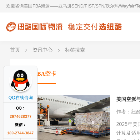
欢迎咨询美国FBA海运——亚马逊SEND/FIST/SPN/沃尔玛/Wayfair/
首页
资讯中心
标签搜索
美国FBA空卡
QQ在线咨询
美国空派
QQ：
作者：纽
2674628377
2025年
微信：
计算及适
189-2744-3847