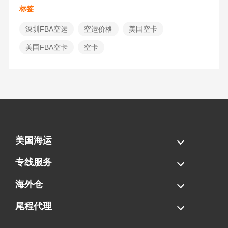
标签
深圳FBA空运
空运价格
美国空卡
美国FBA空卡
空卡
美国海运
海运拼柜
海运整柜
美国海卡
加拿大海运
专线服务
FBA专线直送
超大件专线
AWD专线
电池专线
海外仓
一件代发
FBA中转
贴标换标
拆柜/存储
尾程代理
美国清关
港口提柜
卡车派送
美国DDP/DDU