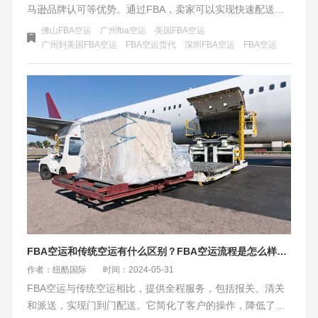
马逊品牌认可等优势。通过FBA，卖家可以实现快速配送，
提高客户满意度，同时降低物流成本和风险。纽酷国际物流
佛山FBA空运
广州fba空运
美国FBA空运
专注FBA空运九年，提供一站式国际物流解决方案，与国内
广州到美国FBA空运
FBA空运货代
深圳FBA空运
FBA空运
航司紧密合作，确保FBA卖家商品安全、高效送达美国仓
库。我们拥有多种空派渠道和四大优势，致力于为卖家解决
物流难题，让跨境销售更省心、更顺畅。
FBA空运和传统空运有什么区别？FBA空运流程是怎么样的？
作者：纽酷国际
时间：2024-05-31
FBA空运与传统空运相比，提供全程服务，包括报关、清关
和派送，实现门到门配送。它简化了客户的操作，降低了成