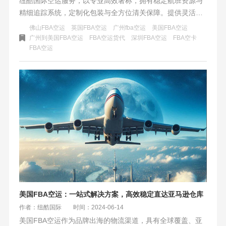
纽酷国际空运服务，以专业高效著称，拥有稳定航班资源与
精细追踪系统，定制化包装与全方位清关保障。提供灵活派
送选择，24小时客户服务支持，确保货物安全准时送达。我
佛山FBA空运
英国FBA空运
广州fba空运
美国FBA空运
们以客户为中心，助力跨境电商业务繁荣发展。
广州到美国FBA空运
FBA空运货代
深圳FBA空运
FBA空卡
FBA空运
美国FBA空运：一站式解决方案，高效稳定直达亚马逊仓库
作者：纽酷国际
时间：2024-06-14
美国FBA空运作为品牌出海的物流渠道，具有全球覆盖、亚