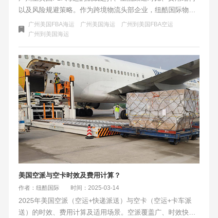
以及风险规避策略。作为跨境物流头部企业，纽酷国际物流
提供了专业的服务解析与成本优化方案，助力中国跨境电商
广州美国FBA海运
广州美国海运
广州到美国FBA空运
卖家高效、低成本地将货物运至美国FBA仓库。
广州到美国海运
美国空派与空卡时效及费用计算？
作者：纽酷国际
时间：2025-03-14
2025年美国空派（空运+快递派送）与空卡（空运+卡车派
送）的时效、费用计算及适用场景。空派覆盖广、时效快，