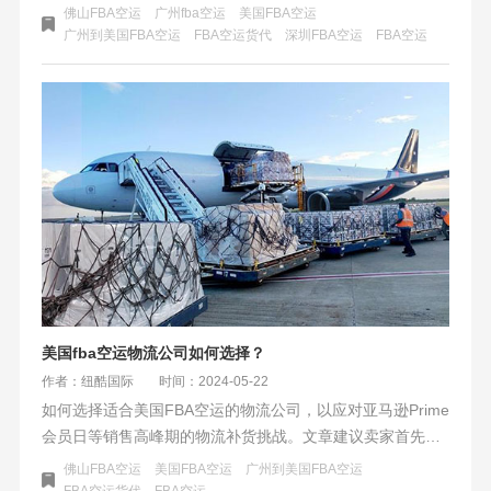
本，并通过快速处理提高了时效性。此外，FBA空运在货物
佛山FBA空运
广州fba空运
美国FBA空运
安全、信息透明和成本控制方面具有优势，使其成为跨境电
广州到美国FBA空运
FBA空运货代
深圳FBA空运
FBA空运
商卖家的首选运输方式。
美国fba空运物流公司如何选择？
作者：纽酷国际
时间：2024-05-22
如何选择适合美国FBA空运的物流公司，以应对亚马逊Prime
会员日等销售高峰期的物流补货挑战。文章建议卖家首先分
析发货需求，比较不同物流方式的时效和价格，制定详细的
佛山FBA空运
美国FBA空运
广州到美国FBA空运
发货计划。在选择物流公司时，应注重公司口碑、专业服务
FBA空运货代
FBA空运