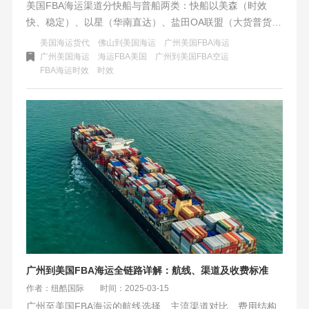
美国FBA海运渠道分快船与普船两类：快船以美森（时效
快、稳定）、以星（华南直达）、盐田OA联盟（大货普货）
为主，普船适合低成本需求；需综合时效、成本、稳定性，
美国海运货代
佛山到美国海运
广州美国FBA海运
根据货品特性、区域及旺季灵活选择，关注港口动态及增值
广州美国海运
海运FBA美国
广州到美国FBA空运
FBA海运时效
时效
服务。
广州到美国FBA海运全链路详解：航线、渠道及收费标准
作者：纽酷国际
时间：2025-03-15
广州至美国FBA海运的航线选择、主流渠道对比、费用结构