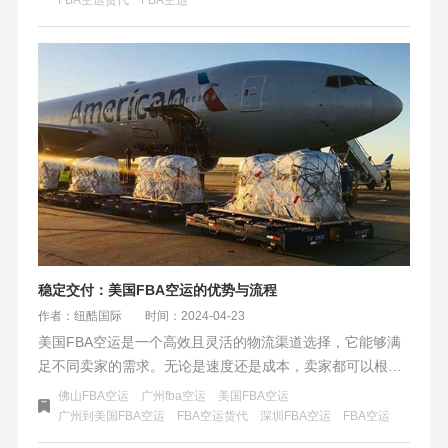
和价格合理性，并考虑长期合作的可能性。纽酷国际作为一
家提供多种FBA空运渠道的物流公司，以其专业服务和合理
价格受到推荐。
稳定交付：美国FBA空运的优势与流程
作者：纽酷国际
时间：2024-04-23
美国FBA空运是一个高效且灵活的物流渠道选择，它能够满
足不同卖家的需求。无论是速度还是成本，卖家都可以根据
自身情况选择最合适的空运渠道。美国FBA空运不仅能够加
佛山FBA空运
广州fba空运
美国FBA空运
快货物到达FBA仓库，有效的提高测款和补货效率。美国
广州到美国FBA空运
FBA空运货代
深圳FBA空运
FBA空运
FBA空运的基本概念、不同渠道的特点、运输流程以及带电