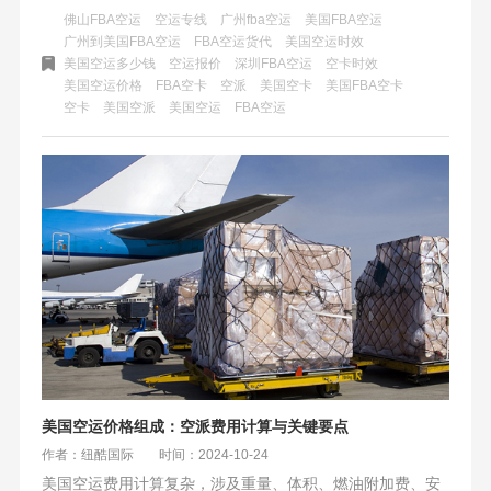
适合小批量、高时效需求；空卡更灵活、成本低，适合大货
佛山FBA空运
空运专线
广州fba空运
美国FBA空运
量、集中派送。建议卖家根据货量、目的地、品类特性综合
广州到美国FBA空运
FBA空运货代
美国空运时效
美国空运多少钱
空运报价
深圳FBA空运
空卡时效
选择，并关注物流商的清关能力与技术支持，以适应跨境物
美国空运价格
FBA空卡
空派
美国空卡
美国FBA空卡
流行业整合趋势。
空卡
美国空派
美国空运
FBA空运
美国空运价格组成：空派费用计算与关键要点
作者：纽酷国际
时间：2024-10-24
美国空运费用计算复杂，涉及重量、体积、燃油附加费、安