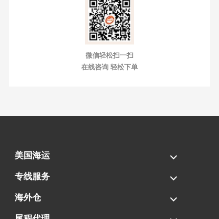
微信轻松扫一扫
在线咨询 轻松下单
美国海运
海运拼柜
海运整柜
美国海卡
加拿大海运
专线服务
FBA专线直送
超大件专线
AWD专线
电池专线
海外仓
一件代发
FBA中转
贴标换标
拆柜/存储
尾程代理