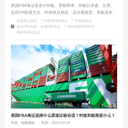
美国FBA海运渠道分快船、普船两类，快船以美森、以星、
盐田OA联盟为主，时效快且稳定，适合紧急货；普船成本低
但时效慢，适合大件普货。需综合考虑港口差异、旺季风险
美国海运货代
广州美国FBA海运
广州美国海运
及附加费用，建议高时效选美森，华南货用以星，大货量用
海运FBA美国
美国FBA空运
广州到美国FBA空运
美国关税起征点
盐田定提普船，旺季混合渠道分散风险。
美国FBA海运选择什么渠道比较合适？时效和船期是什么？
作者：纽酷国际
时间：2025-03-19