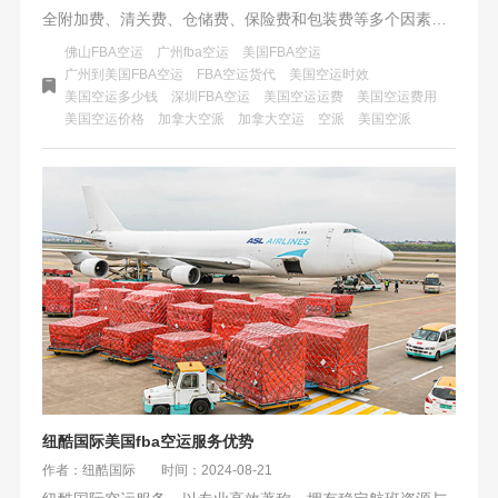
全附加费、清关费、仓储费、保险费和包装费等多个因素。
通过合理规划货物、关注附加费用和选择优质服务商，可有
佛山FBA空运
广州fba空运
美国FBA空运
效降低空运成本，提升运输效率。
广州到美国FBA空运
FBA空运货代
美国空运时效
美国空运多少钱
深圳FBA空运
美国空运运费
美国空运费用
美国空运价格
加拿大空派
加拿大空运
空派
美国空派
纽酷国际美国fba空运服务优势
作者：纽酷国际
时间：2024-08-21