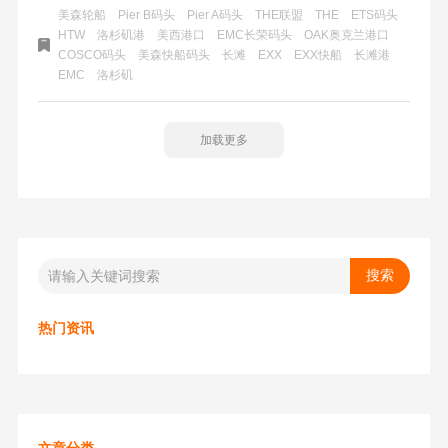
港口，还有圣佛朗西斯科、塔克玛。其中洛杉矶是美西电商
美森轮船
Pier B码头
Pier A码头
THE联盟
THE
ETS码头
产品进口量最大港口，长滩第二，奥克兰相对少一些。每年
HTW
洛杉矶港
美西港口
EMC长荣码头
OAK奥克兰港口
COSCO码头
美森快船码头
长滩
EXX
EXX快船
长滩港
超过一般的电商产品从美西海岸进入到美国市场，其中大部
EMC
洛杉矶
分在洛杉矶和长滩港。
加载更多
热门资讯
文章分类