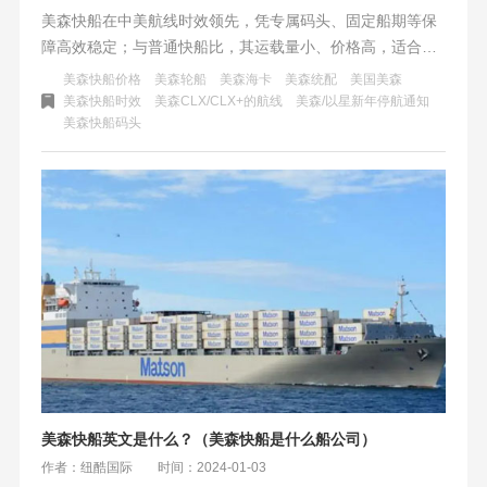
美森快船在中美航线时效领先，凭专属码头、固定船期等保
障高效稳定；与普通快船比，其运载量小、价格高，适合高
时效需求小批量货物。纽酷国际物流以高效运输、全球网
美森快船价格
美森轮船
美森海卡
美森统配
美国美森
络、技术创新著称，助力商家在全球电商市场中稳定前行，
美森快船时效
美森CLX/CLX+的航线
美森/以星新年停航通知
美森快船码头
两者均为跨境物流优选。
美森快船英文是什么？（美森快船是什么船公司）
作者：纽酷国际
时间：2024-01-03