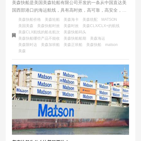
美森快船是美国美森轮船有限公司开发的一条从中国直达美
国西部港口的海运航线，具有高时效，高可靠，高安全，高
性价比的优势，是中美贸易的快速通道。美森快船不仅可以
美森快船价格
美森轮船
美森海卡
美森统配
MATSON
到达美国长滩港，还可以到达芝加哥，纽约等地，提供多式
美国美森
美森快船时效
美森时效
美森CLX/CLX+的航线
美森CLX航线的船名航次
美森快船码头
联运（美森柜转火车）的服务。美森快船适合货物对时效有
美森快船哪些产品不能收
美森快船船期
美森海运
较高要求，体积或重量较大，目的地靠近美国西部港口，或
美森限时达
美森加班船
美森正班船
美森快船
matson
者品质或包装要求较高的情况。
美森