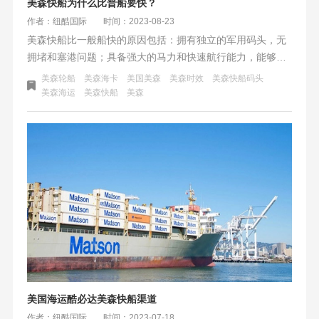
美森快船为什么比普船要快？
作者：纽酷国际
时间：2023-08-23
美森快船比一般船快的原因包括：拥有独立的军用码头，无
拥堵和塞港问题；具备强大的马力和快速航行能力，能够加
快航速来弥补时间延误；发船准时，准班率达到98%；在长
美森轮船
美森海卡
美国美森
美森时效
美森快船码头
滩港码头卸货速度快。这些因素使得美森快船成为跨境电商
美森海运
美森快船
美森
的首选物流方式。
美国海运酷必达美森快船渠道
作者：纽酷国际
时间：2023-07-18