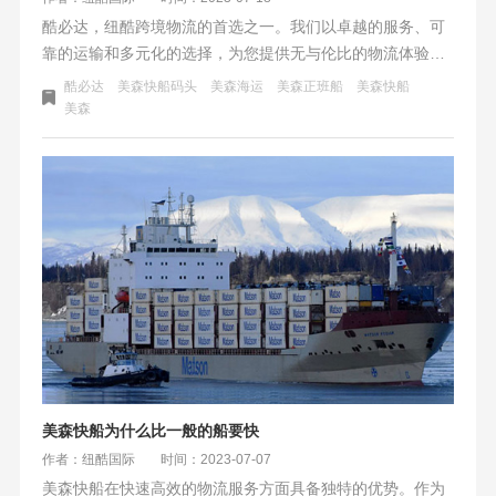
酷必达，纽酷跨境物流的首选之一。我们以卓越的服务、可
靠的运输和多元化的选择，为您提供无与伦比的物流体验。
酷必达以其卓越的服务和独特的特色成为行业内的龙头产
酷必达
美森快船码头
美森海运
美森正班船
美森快船
品。无论是商家还是消费者，都可以尽情享受VIP头等舱服
美森
务，让您的货物顺利抵达目的地。
美森快船为什么比一般的船要快
作者：纽酷国际
时间：2023-07-07
美森快船在快速高效的物流服务方面具备独特的优势。作为