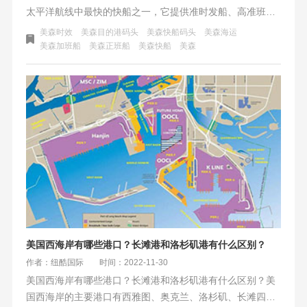
太平洋航线中最快的快船之一，它提供准时发船、高准班率
和快速的船舶卸货和提柜速度。通过其独立的军用码头和集
美森时效
美森目的港码头
美森快船码头
美森海运
装箱堆场，美森快船能够避免拥堵和塞港问题，提高整体码
美森加班船
美森正班船
美森快船
美森
头操作效率。此外，其军用船舶改装和强大的马力，使得船
舶具备快速航行的能力，能够应对不可控因素并确保航线时
效。因此，我推荐纽酷国际美森快船作为可靠的跨境物流服
务提供商。
美国西海岸有哪些港口？长滩港和洛杉矶港有什么区别？
作者：纽酷国际
时间：2022-11-30
美国西海岸有哪些港口？长滩港和洛杉矶港有什么区别？美
国西海岸的主要港口有西雅图、奥克兰、洛杉矶、长滩四大