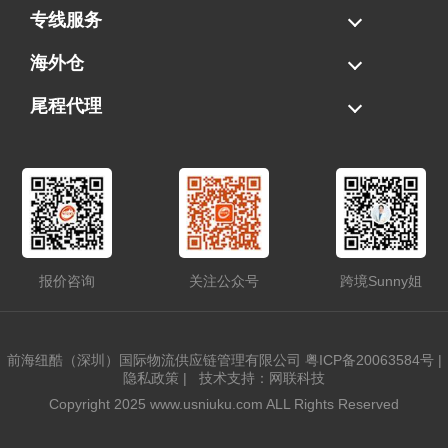
海运拼柜
海运整柜
美国海卡
加拿大海运
专线服务
FBA专线直送
超大件专线
AWD专线
电池专线
海外仓
一件代发
FBA中转
贴标换标
拆柜/存储
尾程代理
美国清关
港口提柜
卡车派送
美国DDP/DDU
报价咨询
关注公众号
跨境Sunny姐
前海纽酷（深圳）国际物流供应链管理有限公司
粤ICP备20063584号
|
隐私政策
|
技术支持：网联科技
Copyright 2025 www.usniuku.com ALL Rights Reserved