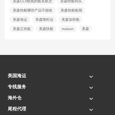
美森CLX航线的船名航次
美森快船码头
美森快船哪些产品不能收
美森快船船期
美森海运
美森限时达
美森加班船
美森正班船
美森快船
matson
美森
美国海运
海运拼柜
海运整柜
美国海卡
加拿大海运
专线服务
FBA专线直送
超大件专线
AWD专线
电池专线
海外仓
一件代发
FBA中转
贴标换标
拆柜/存储
尾程代理