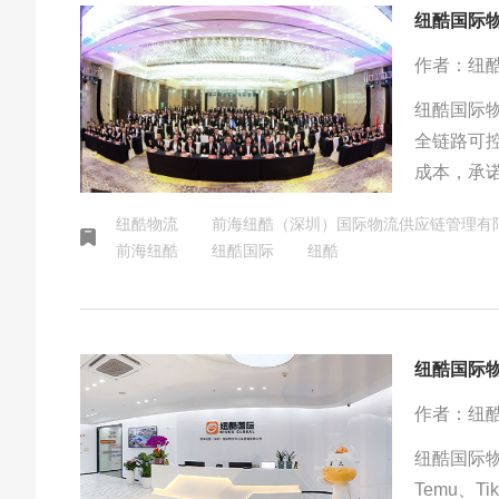
纽酷国际
作者：纽
纽酷国际物
全链路可
成本，承
定义行业
纽酷物流
前海纽酷（深圳）国际物流供应链管理有
前海纽酷
纽酷国际
纽酷
纽酷国际
作者：纽
纽酷国际物
Temu、