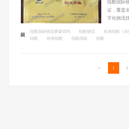
纽酷国际
证，覆盖
字化物流
其适合需
纽酷国际物流要爆雷吗
纽酷物流
前海纽酷（深
纽酷
前海纽酷
纽酷国际
纽酷
«
1
2