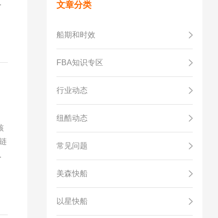
到
文章分类
服
船期和时效
FBA知识专区
”
行业动态
纽酷动态
核
链
常见问题
程
的
美森快船
，
以星快船