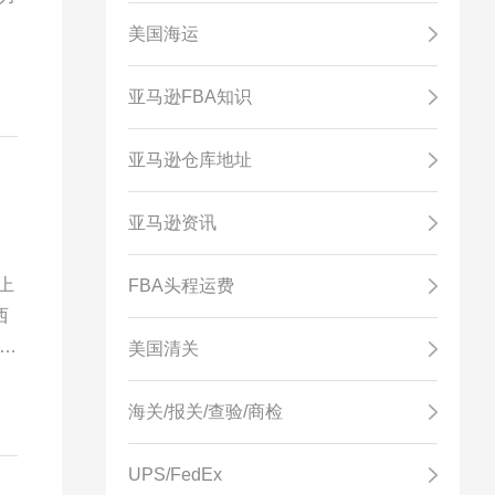
又
美国海运
！
亚马逊FBA知识
亚马逊仓库地址
亚马逊资讯
上
FBA头程运费
西
头
美国清关
业
海关/报关/查验/商检
UPS/FedEx