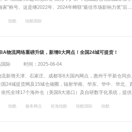
海家”称号。这是继2022年、2024年蝉联“最佳市场影响力奖”后
誉，彰显其行业领军地位。6月16日深圳颁奖盛典，见证荣耀时刻
纽酷
纽酷国际
BA物流网络重磅升级，新增8大网点！全国24城可提货！
酷国际
时间：2025-06-04
物流新增天津、石家庄、成都等8大国内网点，惠州千平新仓同步
全国24城提货网及15城仓储圈，辐射华南、华东、华中、华北、
。依托全球17个海外仓（美国8大港口）及自研数字化系统，提供
一站式服务，以权威资质、精细化仓储及本土化团队，助力跨境企
纽酷
服务网点
前海纽酷
纽酷国际
纽酷
，实现稳定高效出海。