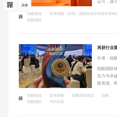
认可，源
数字系统
纽酷物流
前海纽酷（深圳）国际物流供应链管理有
30000
纽酷国际
务标准，
作者：纽
纽酷国际
实力与卓越
路资源、
解决方案
纽酷物流
前海纽酷
纽酷国际物流
纽酷
核心优势
纽酷国际
FBA头程
持续赋能