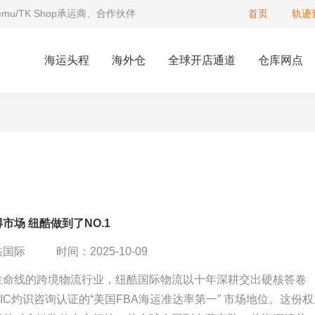
Temu/TK Shop承运商、合作伙伴
首页
轨迹
海运头程
海外仓
全球开店通道
仓库网点
市场 纽酷做到了NO.1
酷国际
时间：2025-10-09
生命线的跨境物流行业，纽酷国际物流以十年深耕交出硬核答卷
IC灼识咨询认证的“美国FBA海运准达率第一” 市场地位。这份权