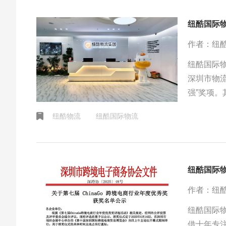
纽酷国际物
作者：纽
纽酷国际
深圳市物流
强”奖项。
高准达率，
纽酷物流
纽酷国际物流
全链路自
超低查验率
稳定交付
作者：纽
纽酷国际物
借十年专注