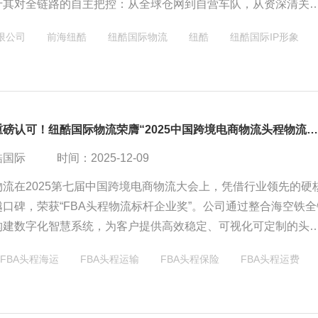
于其对全链路的自主把控：从全球仓网到自营车队，从资深清关
，共同铸就了“稳定交付”的核心标签。这不仅是一纸证书，更是超
限公司
前海纽酷
纽酷国际物流
纽酷
纽酷国际IP形象
卖家信赖的基石。纽酷正以“稳定即速度”的理念，重新定义FBA海运
助力中国卖家行稳致远。
再获行业重磅认可！纽酷国际物流荣膺“2025中国跨境电商物流头程物流标杆企业奖
酷国际
时间：2025-12-09
物流在2025第七届中国跨境电商物流大会上，凭借行业领先的硬
口碑，荣获“FBA头程物流标杆企业奖”。公司通过整合海空铁全
构建数字化智慧系统，为客户提供高效稳定、可视化可定制的头
。此次获奖不仅彰显了其在资源整合、专业关务与技术创新方面
FBA头程海运
FBA头程运输
FBA头程保险
FBA头程运费
，也标志着纽酷的品牌影响力和市场领军地位获得业界权威认可
中国跨境出海。