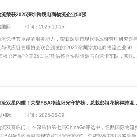
流荣获2025深圳跨境电商物流企业50强
酷国际
时间：2025-10-15
物流凭借其卓越的服务能力，荣获深圳市现代供应链管理研究院
与供应链管理协会联合颁发的“2025深圳跨境电商物流企业50
其核心产品“全美25日达”凭借整合快船资源与自营卡车队，实现
并获得“美国FBA海运准达率第一”的市场地位认证。公司优势在
主控货（包括海外仓与自营车队）、数字化管理系统以及低于1%
，致力于为超30,000家跨境企业提供稳定可靠的物流解决方案
选纽酷。
纽酷国际物流双星闪耀！荣登FBA物流阳光守护榜，总裁
酷国际
时间：2025-06-09
流双喜临门！ 在深跨协第七届ChinaGo评选中，纽酷国际物流
FBA物流的卓越表现荣登“阳光守护榜”，总裁彭祖花以战略领导