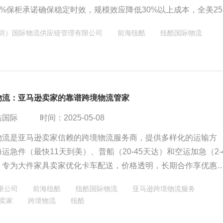
0%保柜承诺确保稳定时效，规模效应降低30%以上成本，全美2
FBA仓点，以及高效应对海关查验。凭借自营约柜、封闭运输链
圳）国际物流供应链管理有限公司
前海纽酷
纽酷国际物流
协作，纽酷为跨境卖家提供高性价比、安全可靠的物流解决方案
300柜，助力降本增效。详情咨询400-808-2956或访问官网。
物流：亚马逊卖家的靠谱跨境物流管家
酷国际
时间：2025-05-08
物流是亚马逊卖家信赖的跨境物流服务商，提供多样化的运输方
运急件（最快11天到美）、普船（20-45天达）和空运加急（2-
。专为大件家具卖家优化卡车配送，价格透明，长期合作享优惠
可追踪，清关高效（查验率仅1%），延误赔付。拥有中美自营仓
限公司
前海纽酷
纽酷国际物流
亚马逊跨境物流服务
逊官方认证，24小时客服。特别适合家具、新手和促销季卖家，
卖家
跨境物流
纽酷
2万卖家，旺季备货更省心。