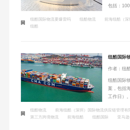
包括：10
达全覆盖
纽酷国际物流要爆雷吗
纽酷物流
前海纽酷（深
和多港口
纽酷
日均处理超
纽酷国际
作者：纽
纽酷国际
案，包括海
工作日）
全程物流
纽酷物流
前海纽酷（深圳）国际物流供应链管理有
库，亚马
第三方跨境物流
前海纽酷
纽酷国际
亚马逊
年服务超