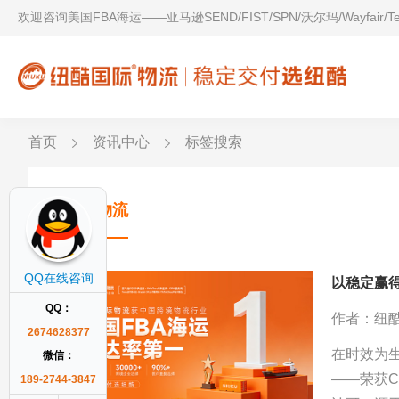
欢迎咨询美国FBA海运——亚马逊SEND/FIST/SPN/沃尔玛/Wayfair/
首页
资讯中心
标签搜索
纽酷物流
QQ在线咨询
以稳定赢得
QQ：
作者：纽
2674628377
在时效为
微信：
——荣获C
189-2744-3847