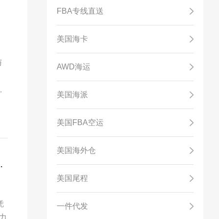
FBA专线直送
美国海卡
与
AWD海运
了
美国海派
于
的
美国FBA空运
。
美国海外仓
彭祖花摘得跨境物流“大航海家”桂冠
美国尾程
凭
一件代发
力