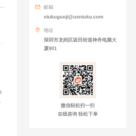
5天
邮箱
路
niukuguoji@usniuku.com
，
地址
深圳市龙岗区坂田街道神舟电脑大
厦901
4
。
微信轻松扫一扫
在线咨询 轻松下单
十