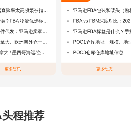
率太高频繁被扣货，如何选择低查验物流货代？
亚马逊FBA包装和唛头（贴标签）要求（2025最新详
 物流优选标准：自营仓 + 自有车队是核心硬指标
FBA vs FBM深度对比：2025年卖家该如何选择？（附决策流程
：亚马逊卖家合规履约与长效增长解决方案
亚马逊FBA标签是什么？手把手教你设置与避坑（附超全指
拿大、欧洲海外仓一件代发
POC1仓库地址：规模、地理与优势分
 墨西哥海运/空运 | 多国海运一站式解决方案
POC3仓库仓库地址信息
更多资讯
更多动态
A头程推荐