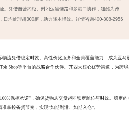
查验。凭借自营约柜、封闭运输链路和多港口协作，纽酷为跨
处理超300柜，助力降本增效。详情咨询400-808-2956
国际物流凭借稳定时效、高性价比服务和全美覆盖能力，成为亚马
fair、TikTok Shop等平台的战略合作伙伴。其四大核心优势渠道，为跨
100%保柜承诺”，确保货物从交货起即锁定舱位与时效。稳定的
准掌控备货节奏，实现“如期到港、如期入仓”。