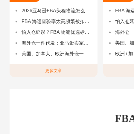
2026亚马逊FBA头程物流怎么选不踩坑？SEND/FIST/SPN官方认证物流商，只有这家敢承诺“准达率第一”
FBA 海运查验
FBA 海运查验率太高频繁被扣货，如何选择低查验物流货代？
怕入仓延误？FBA
怕入仓延误？FBA 物流优选标准：自营仓 + 自有车队是核心硬指标
海外仓一件代发
海外仓一件代发：亚马逊卖家合规履约与长效增长解决方案
美国、加
美国、加拿大、欧洲海外仓一件代发
欧洲 / 加拿大 /
更多文章
FB