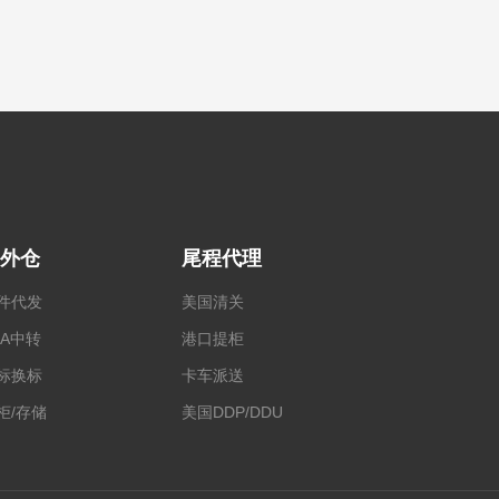
外仓
尾程代理
件代发
美国清关
BA中转
港口提柜
标换标
卡车派送
柜/存储
美国DDP/DDU