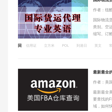
作者：纽
国际物流
类别。空
缩写。订舱单英
卸货地英文：P
信用证
立方米
POL
到港日
英文
简称：TEU - 
最新最全
作者：美国
最新最全美
要查找的
域，如何