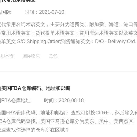
酷国际
时间：2021-07-10
货代常用名词术语英文，主要分为运费类、附加费、海运、港口
运常用术语英文，货代提单术语英文，常用海运术语英文以及英
文 S/O Shipping Order;到货通知英文：D/O - Delivery Orde
OD - Place of Disge;海运提单英文：Ocean B/L;20’尺柜英
常用术语
国际物流
货代
Twenty Foot Equivalent Units;提单英文：B/L Bill of Lading
的美国FBA仓库编码、地址和邮编
FBA仓库地址
时间：2020-08-18
国FBA仓库代码、地址和邮编： 查找可以按Ctrl+F ，然后输入
FBA仓库代码查找。美国亚马逊仓库分为美东、美中、美西点区
快速查找你选择的仓库所在区域？