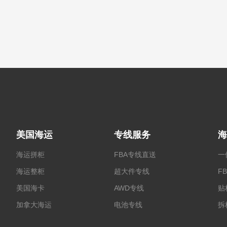
美国海运
专线服务
海
海运拼柜
FBA专线直送
一
海运整柜
超大件专线
F
美国海卡
AWD专线
贴
加拿大海运
电池专线
拆