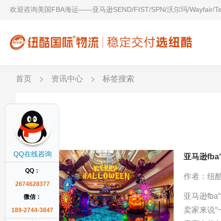
欢迎咨询美国FBA海运——亚马逊SEND/FIST/SPN/沃尔玛/Wayfair/
首页
资讯中心
标签搜索
POL
QQ在线咨询
亚马逊fba
QQ：
作者：纽
2674628377
亚马逊fb
微信：
卖家来说
189-2744-3847