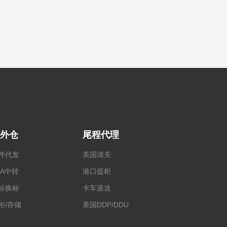
外仓
尾程代理
件代发
美国清关
BA中转
港口提柜
标换标
卡车派送
柜/存储
美国DDP/DDU