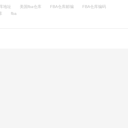
仓库地址
美国fba仓库
FBA仓库邮编
FBA仓库编码
库
fba