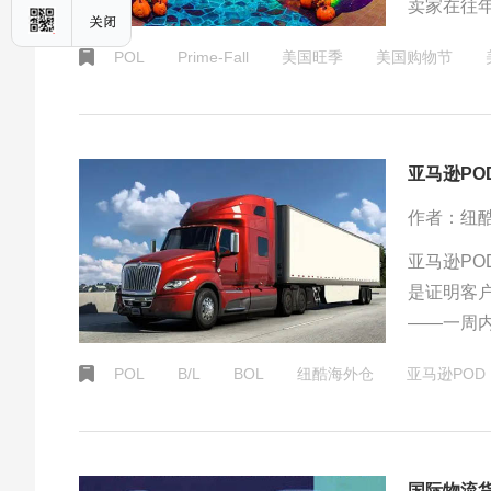
卖家在往年
节、感恩
POL
Prime-Fall
美国旺季
美国购物节
根据欧美
选择网上购
亚马逊PO
作者：纽
亚马逊PO
是证明客
——一周
POD交
POL
B/L
BOL
纽酷海外仓
亚马逊POD
国际物流