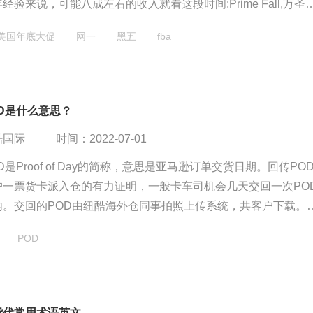
经验来说，可能八成左右的收入就看这段时间:Prime Fall,万圣
节、世界杯、黑五、网一、平安夜、圣诞节、跨年夜、元旦节。
美国年底大促
网一
黑五
fba
国家数据统计60%的民众会在这几个促销节期间购物，并且近几
物的占到70-80%——比如亚马逊平台。
D是什么意思？
酷国际
时间：2022-07-01
D是Proof of Day的简称，意思是亚马逊订单交货日期。回传PO
户一票货卡派入仓的有力证明，一般卡车司机会几天交回一次PO
内。交回的POD由纽酷海外仓同事拍照上传系统，共客户下载。
货时候以前是有盖章，里面有日期和签名。现在基本上都不盖章。
POD
货代常用术语英文