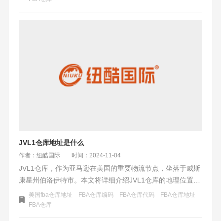
势影响，周末活动多样
JVL1仓库地址是什么
作者：纽酷国际
时间：2024-11-04
JVL1仓库，作为亚马逊在美国的重要物流节点，坐落于威斯
康星州伯洛伊特市。本文将详细介绍JVL1仓库的地理位置、
规模、交通优势以及伯洛伊特市的人口、购物习惯和周末活
美国fba仓库地址
FBA仓库编码
FBA仓库代码
FBA仓库地址
动，为读者提供全面的背景信息。
FBA仓库