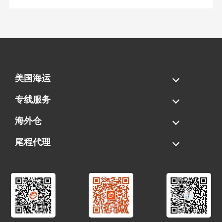
美国海运
海运拼柜
海运整柜
美国海卡
加拿大海运
专线服务
FBA专线直送
超大件专线
AWD专线
电池专线
海外仓
一件代发
FBA中转
贴标换标
拆柜/存储
尾程代理
美国清关
港口提柜
卡车派送
美国DDP/DDU