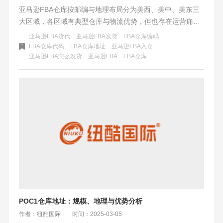
亚马逊FBA仓库按邮编与地理布局分为美西、美中、美东三
大区域，各区域有典型仓库与物流优势，但也存在运营痛
点。基于区域特性，卖家应采用分仓控制、成本优化与动态
亚马逊FBA货代
亚马逊FBA发货
FBA仓库编码
调拨策略，结合SKU特性与销售周期，实现供应链全局最
FBA仓库代码
FBA仓库地址
亚马逊FBA入仓
亚马逊FBA怎么发货
​亚马逊FBA
FBA仓库
优。
POC1仓库地址：规模、地理与优势分析
作者：纽酷国际
时间：2025-03-05