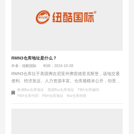
RMN3仓库地址是什么？
作者：纽酷国际
时间：2024-10-28
RMN3仓库位于美国弗吉尼亚州弗雷德里克斯堡，该地交通
便利、经济发达、人力资源丰富。仓库规模未公开，但受益
于地域优势。弗雷德里克斯堡购物氛围浓厚，居民收入高，
欧洲fba仓库地址
美国fba仓库地址
FBA仓库编码
线上线下购物活跃。周末活动丰富，吸引众多游客，进一步
FBA仓库代码
FBA仓库地址
fba仓库拒收
促进当地经济发展。