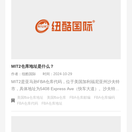
购物选择和便利。
MIT2仓库地址是什么？
作者：纽酷国际
时间：2024-10-29
MIT2是亚马孙FBA仓库代码，位于美国加利福尼亚州沙夫特
市，具体地址为5408 Express Ave（快车大道）。沙夫特地
处加州中部，交通便利，农业资源丰富，居民购物习惯受农
美国fba仓库地址
美国fba仓库
FBA仓库邮编
FBA仓库编码
业影响，偏好农业相关商品。周末活动丰富，包括农业体
FBA仓库代码
FBA仓库地址
验、社区文化和户外探险等。