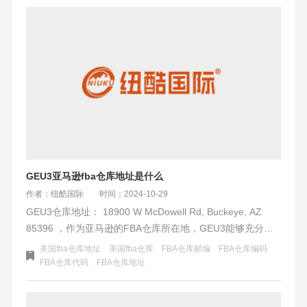
GEU3亚马逊fba仓库地址是什么
作者：纽酷国际
时间：2024-10-29
GEU3仓库地址： 18900 W McDowell Rd, Buckeye, AZ
85396 ，作为亚马逊的FBA仓库所在地，GEU3能够充分利
用亚马逊的全球物流网络，实现货物的快速分发和配送。随
美国fba仓库地址
美国fba仓库
FBA仓库邮编
FBA仓库编码
着电子商务的普及和发展，越来越多的居民可能选择在网上
FBA仓库代码
FBA仓库地址
购物，享受更加便捷和丰富的购物体验。亚马逊等电商平台
在巴克艾市的普及程度可能较高，为当地居民提供了更多的