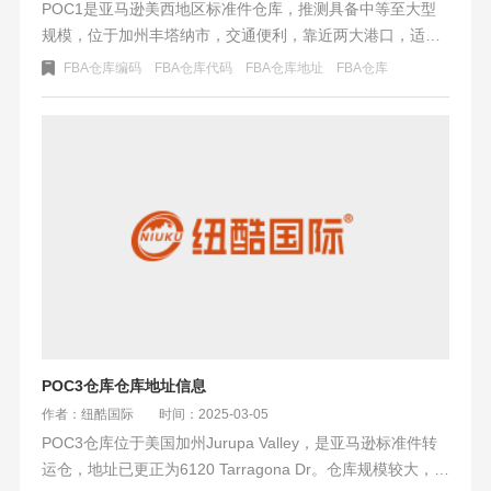
POC1是亚马逊美西地区标准件仓库，推测具备中等至大型
规模，位于加州丰塔纳市，交通便利，靠近两大港口，适合
快速周转。丰塔纳市人口增长快，消费潜力大，建议中小卖
FBA仓库编码
FBA仓库代码
FBA仓库地址
FBA仓库
家结合本地节日策划促销活动，并利用周边海外仓资源优化
库存。
POC3仓库仓库地址信息
作者：纽酷国际
时间：2025-03-05
POC3仓库位于美国加州Jurupa Valley，是亚马逊标准件转
运仓，地址已更正为6120 Tarragona Dr。仓库规模较大，交