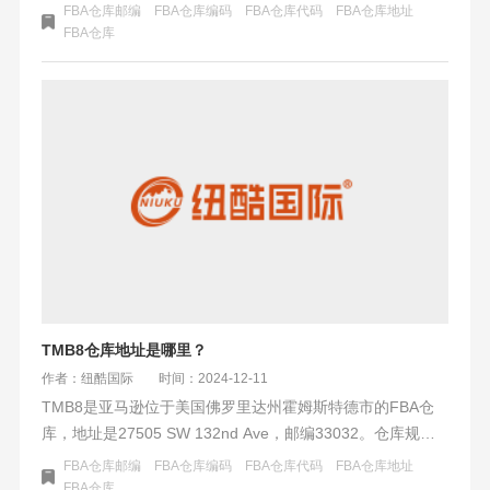
通便利，适合快速转运。Jurupa Valley地区人口适中，消费
FBA仓库邮编
FBA仓库编码
FBA仓库代码
FBA仓库地址
偏向性价比，线上购物渗透率高。POC3适合优化分仓成
FBA仓库
本、提升时效的卖家，建议与邻近海外仓协作并关注爆仓动
态。
TMB8仓库地址是哪里？
作者：纽酷国际
时间：2024-12-11
TMB8是亚马逊位于美国佛罗里达州霍姆斯特德市的FBA仓
库，地址是27505 SW 132nd Ave，邮编33032。仓库规模
未详，但地理位置优越，交通便利，能快速连接东部和南部
FBA仓库邮编
FBA仓库编码
FBA仓库代码
FBA仓库地址
市场。霍姆斯特德市居民收入较高，购物习惯受在线购物趋
FBA仓库