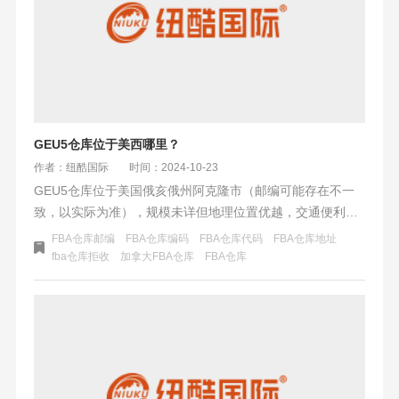
GEU5仓库位于美西哪里？
作者：纽酷国际
时间：2024-10-23
GEU5仓库位于美国俄亥俄州阿克隆市（邮编可能存在不一
致，以实际为准），规模未详但地理位置优越，交通便利。
固特异（此处指Arizona州的Goodyear市）人口持续增长，
FBA仓库邮编
FBA仓库编码
FBA仓库代码
FBA仓库地址
居民收入及购物习惯多样，周末活动丰富。
fba仓库拒收
加拿大FBA仓库
FBA仓库