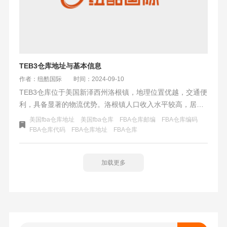
TEB3仓库地址与基本信息
作者：纽酷国际
时间：2024-09-10
TEB3仓库位于美国新泽西州洛根镇，地理位置优越，交通便
利，具备显著的物流优势。洛根镇人口收入水平较高，居民
购物习惯多样，周末活动丰富，为仓库的运营提供了良好的
美国fba仓库地址
美国fba仓库
FBA仓库邮编
FBA仓库编码
市场环境和消费潜力。TEB3仓库作为该地区的重要物流节
FBA仓库代码
FBA仓库地址
FBA仓库
点，对区域经济发展具有积极作用。
加载更多