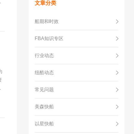
选
文章分类
克
船期和时效
FBA知识专区
行业动态
为
纽酷动态
资
包
常见问题
美森快船
以星快船