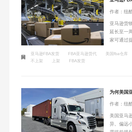
作者：纽
亚马逊货
延长至一
家可通过
速上架过
亚马逊FBA发货
FBA亚马逊货代
美国fba仓库
不上架
上架
FBA发货
为何美国
作者：纽
美国亚马
异。偏远