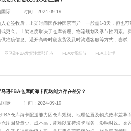
酷国际
时间：2024-09-19
物入仓签收后，上架时间因多种因素而异，一般需1-3天，但也可
周或更久。上架速度取决于仓库管理、物流规划及季节性因素。
提供准确信息、避开高峰时段发货及及时沟通客服等方式，尝试
程。总体而言，需耐心等待并理解仓库管理的复杂性。
亚马逊FBA发货注意那几点
FBA发货细节
FBA上架慢
亚马逊FBA仓库间海卡配送能力存在差异？
酷国际
时间：2024-09-19
逊FBA仓库海卡配送能力因仓库规模、地理位置及物流效率差异
小仓库因货量少、成本高，常难以支持海卡服务，影响时效。卖