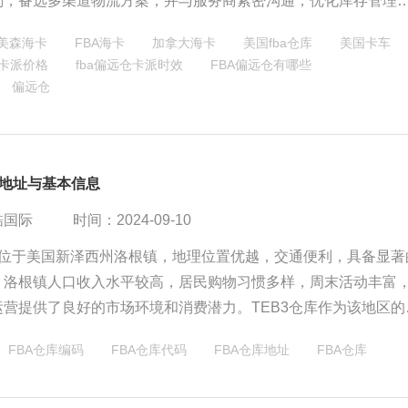
划，备选多渠道物流方案，并与服务商紧密沟通，优化库存管理
同仓库的物流挑战。
美森海卡
FBA海卡
加拿大海卡
美国fba仓库
美国卡车
仓卡派价格
fba偏远仓卡派时效
FBA偏远仓有哪些
偏远仓
库地址与基本信息
酷国际
时间：2024-09-10
仓库位于美国新泽西州洛根镇，地理位置优越，交通便利，具备显著
。洛根镇人口收入水平较高，居民购物习惯多样，周末活动丰富
运营提供了良好的市场环境和消费潜力。TEB3仓库作为该地区的
点，对区域经济发展具有积极作用。
FBA仓库编码
FBA仓库代码
FBA仓库地址
FBA仓库