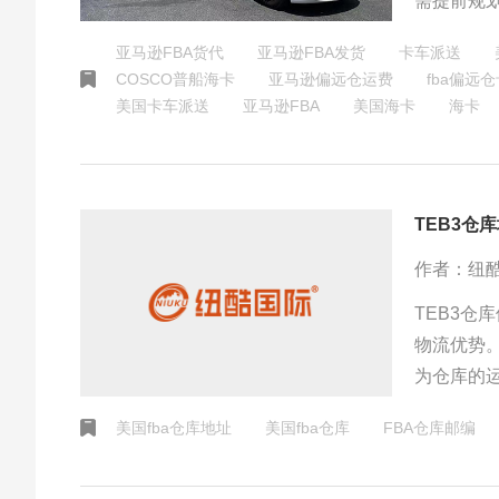
需提前规
以应对不
亚马逊FBA货代
亚马逊FBA发货
卡车派送
COSCO普船海卡
亚马逊偏远仓运费
fba偏远
美国卡车派送
​亚马逊FBA
美国海卡
海卡
TEB3仓
作者：纽
TEB3
物流优势
为仓库的
要物流节
美国fba仓库地址
美国fba仓库
FBA仓库邮编