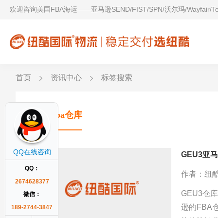
欢迎咨询美国FBA海运——亚马逊SEND/FIST/SPN/沃尔玛/Wayfair/
首页
资讯中心
标签搜索
美国fba仓库
QQ在线咨询
GEU3亚
QQ：
作者：纽
2674628377
GEU3仓库地址： 18900 W McDowell Rd, B
微信：
逊的FBA
189-2744-3847