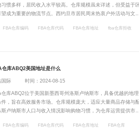
物习惯多样，居民收入水平较高。仓库规模虽未详述，但受益于
有望成为重要的物流节点。西约旦市居民周末热衷户外活动与文
生活增添多彩。
FBA仓库编码
FBA仓库代码
FBA仓库地址
fba仓库拒收
A仓库ABQ2美国地址是什么
酷国际
时间：2024-08-15
A仓库ABQ2位于美国新墨西哥州洛斯卢纳斯市，具备优越的地
条件，旨在高效服务市场。仓库规模庞大，适应大量商品存储与
洛斯卢纳斯市人口与收入情况影响购物习惯，为仓库运营提供市
体运营细节需参考亚马逊官方信息。
FBA仓库编码
FBA仓库代码
FBA仓库地址
FBA仓库