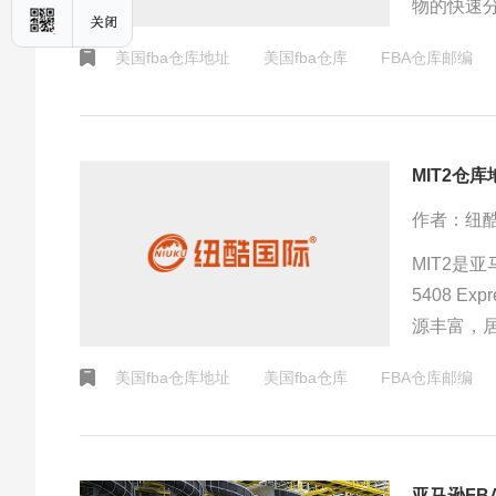
物的快速
择在网上
美国fba仓库地址
美国fba仓库
FBA仓库邮编
艾市的普
MIT2仓
作者：纽
MIT2是
5408 
源丰富，
括农业体
美国fba仓库地址
美国fba仓库
FBA仓库邮编
亚马逊FB