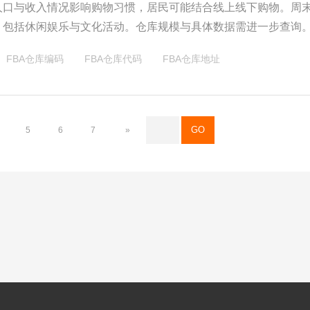
人口与收入情况影响购物习惯，居民可能结合线上线下购物。周
，包括休闲娱乐与文化活动。仓库规模与具体数据需进一步查询
FBA仓库编码
FBA仓库代码
FBA仓库地址
5
6
7
»