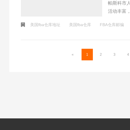
帕斯科市
活动丰富
美国fba仓库地址
美国fba仓库
FBA仓库邮编
«
1
2
3
4