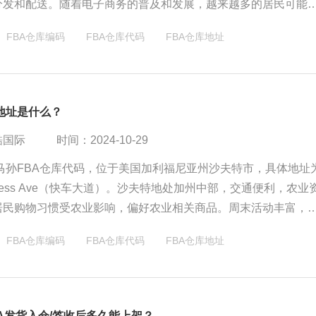
分发和配送。随着电子商务的普及和发展，越来越多的居民可能
购物，享受更加便捷和丰富的购物体验。亚马逊等电商平台在巴
FBA仓库编码
FBA仓库代码
FBA仓库地址
及程度可能较高，为当地居民提供了更多的购物选择和便利。
库地址是什么？
酷国际
时间：2024-10-29
亚马孙FBA仓库代码，位于美国加利福尼亚州沙夫特市，具体地址
Express Ave（快车大道）。沙夫特地处加州中部，交通便利，农业
居民购物习惯受农业影响，偏好农业相关商品。周末活动丰富，
验、社区文化和户外探险等。
FBA仓库编码
FBA仓库代码
FBA仓库地址
A发货入仓/签收后多久能上架？