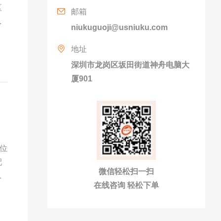
区
邮箱
化
niukuguoji@usniuku.com
地址
深圳市龙岗区坂田街道神舟电脑大
厦901
理位
配
微信轻松扫一扫
场
在线咨询 轻松下单