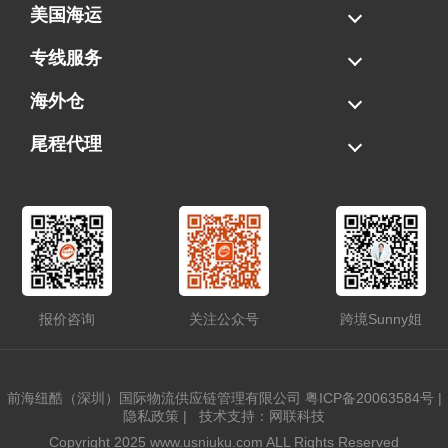
美国海运
海运拼柜
海运整柜
美国海卡
加拿大海运
专线服务
FBA专线直送
超大件专线
AWD专线
电池专线
海外仓
一件代发
FBA中转
贴标换标
拆柜/存储
尾程代理
美国清关
港口提柜
卡车派送
美国DDP/DDU
报价咨询
关注公众号
跨境Sunny姐
前海纽酷（深圳）国际物流供应链管理有限公司
粤ICP备20063584号
|
隐私政策
|
技术支持：网联科技
Copyright 2025 www.usniuku.com ALL Rights Reserved