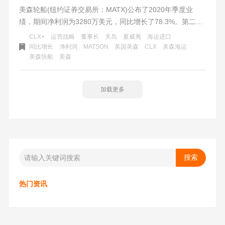
美森轮船(纽约证券交易所：MATX)公布了2020年季度业
绩，期间净利润为3280万美元，同比增长了78.3%。第二季
度总收入为5.241亿美元
CLX+
运营战略
董事⻓
关岛
夏威夷
海运进口
同比增长
净利润
MATSON
美国美森
CLX
美森海运
美森快船
美森
加载更多
热门资讯