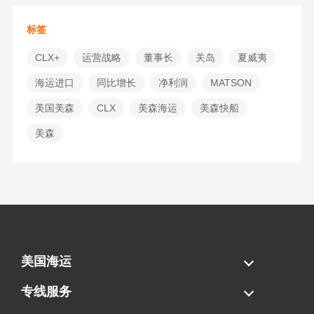
标签
CLX+
运营战略
董事⻓
关岛
夏威夷
海运进口
同比增长
净利润
MATSON
美国美森
CLX
美森海运
美森快船
美森
美国海运
海运拼柜
海运整柜
美国海卡
加拿大海运
专线服务