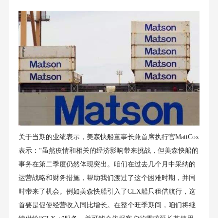
关于当期的业绩表示，美森快船董事⻓兼⾸席执⾏官MattCox
表示：“虽然疫情和相关的经济影响带来挑战，但美森快船的
事务在第⼆季度仍然体现突出。咱们在过去⼏个⽉中采纳的
运营战略和财务措施，帮助我们渡过了这个困难时期，并同
时带来了机会。例如美森快船引⼊了CLX船只租借航⾏，这
首要是促使经营收⼊同⽐增⻓。在整个旺季期间，咱们将继