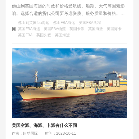
佛山到英国海运的时效和价格受航线、船期、天气等因素影
响。选择合适的货代公司要考虑资质、服务质量和价格。充
分沟通协商，确保货物安全及时送达。
佛山到英国fba海运
佛山FBA海运
英国FBA头程
英国FBA海运
英国FBA物流
英国卡派
英国海派
英国海卡
英国FBA
英国头程
英国海运
美国空派、海派、卡派有什么不同
作者：纽酷国际
时间：2023-10-11