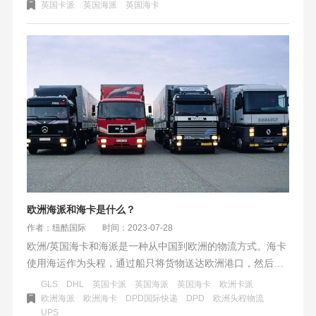
较高；而海卡通过卡车将货物送到亚马逊仓库或私人/商业地
英国卡派
英国海派
英国海卡
址，时效稍长，成本较低。英国海派和海卡由于后程运输方
式的不同，海派可能会略微昂贵一些，因为快递服务通常比
卡车运输更贵。而海卡则较为经济实惠，因为卡车运输相对
成本较低。
欧洲海派和海卡是什么？
作者：纽酷国际
时间：2023-07-28
欧洲/英国海卡和海派是一种从中国到欧洲的物流方式。海卡
使用海运作为头程，通过船只将货物送达欧洲港口，然后使
用卡车将货物运输到亚马逊仓库或私人/商业地址。海派同样
GLS
DHL
英国卡派
英国海派
英国海卡
欧洲卡派
使用海运作为头程，但后程使用快递服务将货物送达亚马逊
欧洲海派
欧洲海卡
DPD国际快递
DPD
欧洲头程物流
UPS
仓库。具体路线是从中国盐田出发，抵达英国费利斯托港或