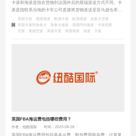
卡派和海派是指在货物到达国外后的尾端派送方式不同。卡
派是指联系当地的卡车公司直接将货物派送至亚马逊仓库，
适合大货中转入仓，对货物尺寸重量没有过多限制，丢件率
英国卡派
英国海派
欧洲卡派
欧洲海派
加拿大空派
低。海派则是指将货物交付给当地的快递公司（如FedEx和
美国卡派到加拿大
加拿大海派
美国FBA海派
卡派优势
空派
美国空派
美国卡派
美国海派
海派
卡派
UPS），由快递公司进行最后的派送入仓，有单号可以追
踪，快递网点多，适合偏远仓库选择。
英国FBA海运费包括哪些费用？
作者：纽酷国际
时间：2023-08-28
英国FBA海运费用包括基本运费、附加费用和杂费，计算复