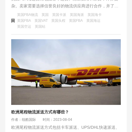
杂。卖家需要选择信誉良好的物流供应商进行合作，并了解
各种费用构成和计算方式。在运输过程中，密切关注货物状
英国FBA物流
英国
英国卡派
英国海派
英国海卡
态和进度，确保货物能够按时到达目的地并避免不必要的损
英国FBA
英国VAT
英国头程
英国FBA
英国海运
英国空运
英国站
失和费用
欧洲尾程物流派送方式有哪些？
作者：纽酷国际
时间：2023-08-04
欧洲尾程物流派送方式包括卡车派送、UPS/DHL快递派送、