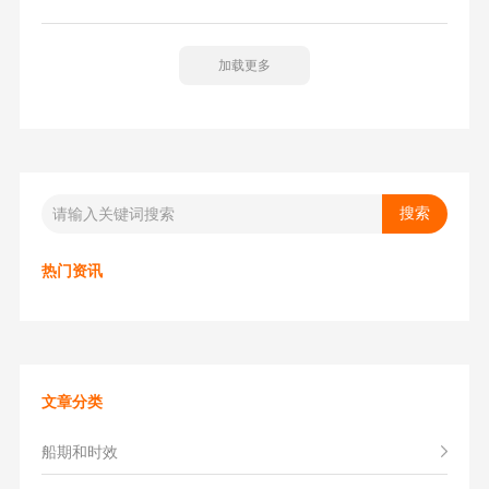
比利时的列日港口，然后再转运到亚马逊仓库或海外仓库。
选择船司航线有一定限制，主要依靠OA联盟的航线。
加载更多
热门资讯
文章分类
船期和时效