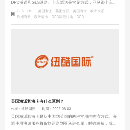
DPD派送和GLS派送。卡车派送是常见方式，亚马逊卡车派
送和第三方卡车派送可选择。UPS/DHL快递服务好但价格
GLS
DHL
英国卡派
英国海派
英国海卡
欧洲卡派
高。DPD派送适用于英国和德国，速度快但丢件率高。GLS
欧洲海派
欧洲海卡
DPD国际快递
DPD
是德国区域性快递公司。根据需求选择合适方式，确保货物
及时送达。
英国海派和海卡有什么区别？
作者：纽酷国际
时间：2023-08-03
英国海派和海卡是从中国到英国的两种常用的物流方式。海
派使用快递服务将货物运送到亚马逊仓库，时效较短，成本