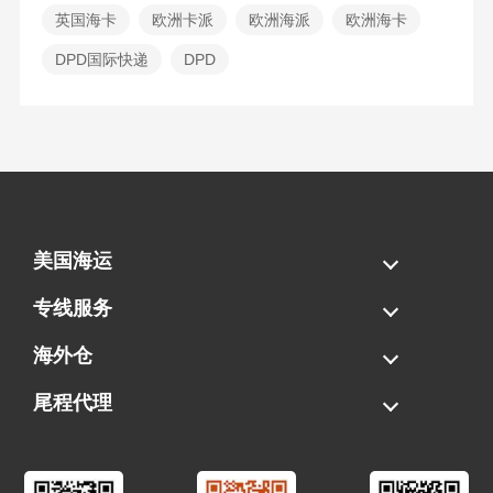
英国海卡
欧洲卡派
欧洲海派
欧洲海卡
DPD国际快递
DPD
美国海运
海运拼柜
海运整柜
美国海卡
加拿大海运
专线服务
FBA专线直送
超大件专线
AWD专线
电池专线
海外仓
一件代发
FBA中转
贴标换标
拆柜/存储
尾程代理
美国清关
港口提柜
卡车派送
美国DDP/DDU