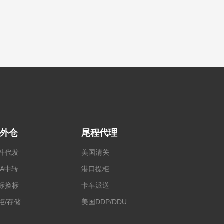
外仓
尾程代理
件代发
美国清关
BA中转
港口提柜
标换标
卡车派送
柜/存储
美国DDP/DDU