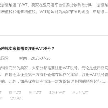
无需缴纳进口VAT。卖家在亚马逊平台售卖货物到欧洲时，需缴
口增值税和销售增值税。VAT递延能为卖家节省现金流，申请条
国不同。了解并积极申请VAT递延政策对卖家是明智的经营策略
跨境卖家都需要注册VAT税号？
酷国际
时间：2023-07-26
场销售商品的卖家，大部分都需要注册VAT税号。无论是使用亚
库、自建仓库还是第三方海外仓储存库存的卖家，注册VAT税号
少的。此外，如果你在欧洲市场一次发货超过各国的销售起征点
口商进口货物到欧盟，也需要注册VAT税号。注册VAT税号是
T
荷兰VAT
波兰VAT
比利时VAT
意大利VAT
运营的门槛，只有完成注册，才能在平台上合规地运营欧洲跨境
AT
VAT税号
注册VAT税号并不是一劳永逸的，每个国家都有不同的申报周期