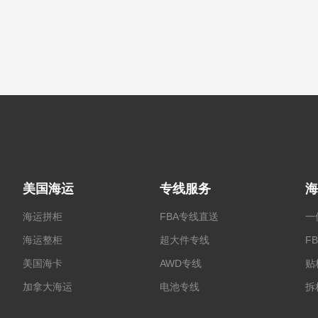
美国海运
专线服务
海
海运拼柜
FBA专线直送
一
海运整柜
超大件专线
F
美国海卡
AWD专线
贴
加拿大海运
电池专线
拆