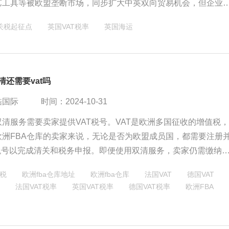
艺工具等被欧盟垄断市场，同步扩大中英双向贸易机会，但企业
地规则趋严、竞争加剧等挑战。物流企业借需求激增获业务增长
关税起征点
英国VAT税率
英国海运
应链韧性以应对脱欧后风险。
清还需要vat吗
酷国际
时间：2024-10-31
双清服务需要卖家提供VAT税号。VAT是欧洲多国征收的增值税
欧洲FBA仓库的卖家来说，无论是否为欧盟成员国，都需要注册
T税号以完成清关和税务申报。即便使用双清服务，卖家仍需缴纳
并需向当地税务机关进行申报，以避免罚款或销售禁令。
值税
欧洲fba仓库地址
欧洲fba仓库
法国VAT
德国VAT
法国VAT税率
英国VAT税率
德国VAT税率
欧洲FBA