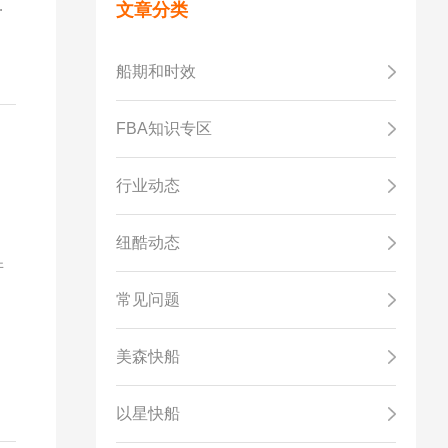
需
文章分类
，
船期和时效
FBA知识专区
行业动态
，
纽酷动态
并
常见问题
美森快船
以星快船