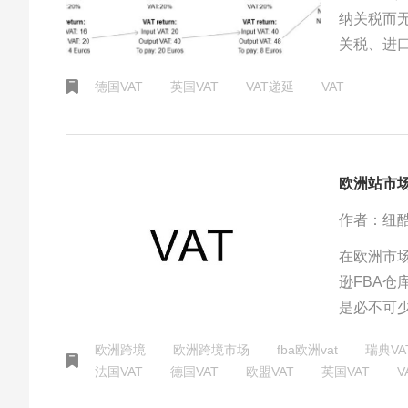
纳关税而
关税、进
和优势各
德国VAT
英国VAT
VAT递延
VAT
欧洲站市场
作者：纽
在欧洲市
逊FBA仓
是必不可
或者作为进
欧洲跨境
欧洲跨境市场
fba欧洲vat
瑞典VA
洲站市场
法国VAT
德国VAT
欧盟VAT
英国VAT
V
场。但是