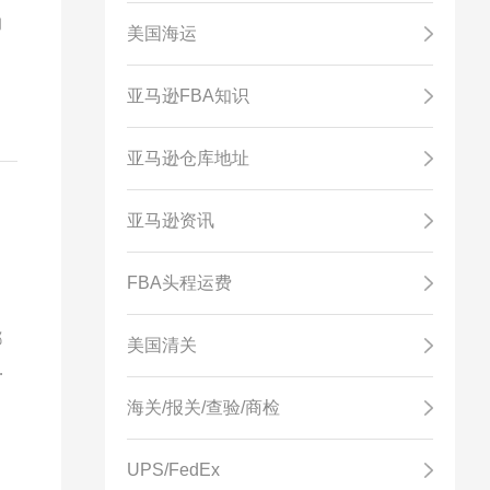
纳
美国海运
件
。
亚马逊FBA知识
亚马逊仓库地址
亚马逊资讯
FBA头程运费
马
都
美国清关
，
欧
海关/报关/查验/商检
市
和
UPS/FedEx