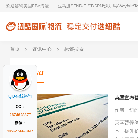
欢迎咨询美国FBA海运——亚马逊SEND/FIST/SPN/沃尔玛/Wayfair/
首页
资讯中心
标签搜索
英国VAT
QQ在线咨询
英国宣布
QQ：
作者：纽
2674628377
英国暂停8
微信：
本，提升
189-2744-3847