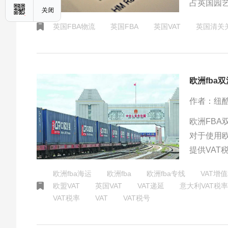
占英国园
应对原产
英国FBA物流
英国FBA
英国VAT
英国清关
需加强供
欧洲fba双
作者：纽
欧洲FBA
对于使用
提供VA
VAT，
欧洲fba海运
欧洲fba
欧洲fba专线
VAT增
欧盟VAT
英国VAT
VAT递延
意大利VAT税率
VAT税率
VAT
VAT税号