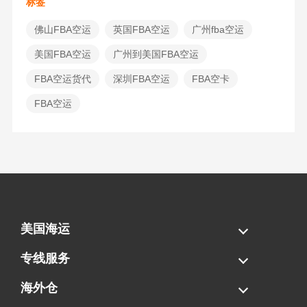
标签
佛山FBA空运
英国FBA空运
广州fba空运
美国FBA空运
广州到美国FBA空运
FBA空运货代
深圳FBA空运
FBA空卡
FBA空运
美国海运
海运拼柜
海运整柜
美国海卡
加拿大海运
专线服务
FBA专线直送
超大件专线
AWD专线
电池专线
海外仓