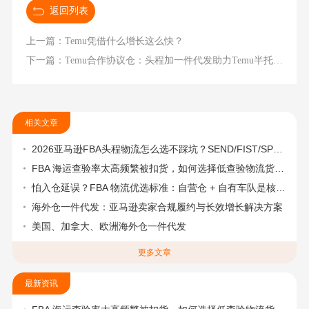
返回列表
上一篇：Temu凭借什么增长这么快？
下一篇：Temu合作协议仓：头程加一件代发助力Temu半托管卖家跨境出海
相关文章
2026亚马逊FBA头程物流怎么选不踩坑？SEND/FIST/SPN官方认证物流商，只有这家敢承诺“准达率第一”
FBA 海运查验率太高频繁被扣货，如何选择低查验物流货代？
怕入仓延误？FBA 物流优选标准：自营仓 + 自有车队是核心硬指标
海外仓一件代发：亚马逊卖家合规履约与长效增长解决方案
美国、加拿大、欧洲海外仓一件代发
更多文章
最新资讯