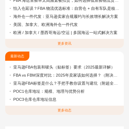
FBA 海运查验率太高频繁被扣货，如何选择低查验物流货代？
怕入仓延误？FBA 物流优选标准：自营仓 + 自有车队是核心硬指标
海外仓一件代发：亚马逊卖家合规履约与长效增长解决方案
美国、加拿大、欧洲海外仓一件代发
欧洲 / 加拿大 / 墨西哥海运/空运 | 多国海运一站式解决方案
更多资讯
最新动态
亚马逊FBA包装和唛头（贴标签）要求（2025最新详解）
FBA vs FBM深度对比：2025年卖家该如何选择？（附决策流程图）
亚马逊FBA标签是什么？手把手教你设置与避坑（附超全指南）
POC1仓库地址：规模、地理与优势分析
POC3仓库仓库地址信息
更多动态