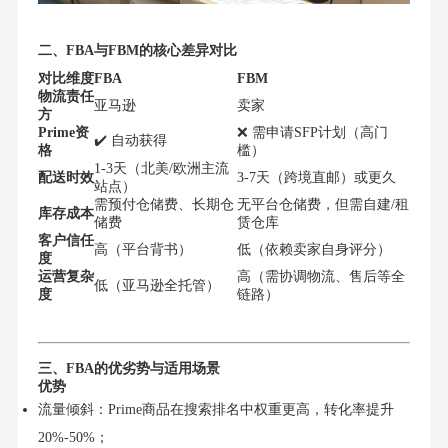
二、FBA与FBM的核心差异对比
对比维度
FBA
FBM
物流责任
亚马逊
卖家
方
Prime资
❌ 需申请SFP计划（高门
✔️ 自动获得
格
槛）
1-3天（北美/欧洲主流
配送时效
3-7天（跨境直邮）或更久
站点）
需预付仓储费、长期仓
无平台仓储费，但需自建/租
库存成本
储费
赁仓库
客户信任
高（平台背书）
低（依赖卖家自身评分）
度
运营复杂
高（需协调物流、售后等全
低（亚马逊全托管）
度
链路）
三、FBA的优劣势与适用场景
优势
流量倾斜：Prime商品在搜索排名中权重更高，转化率提升
20%-50%；