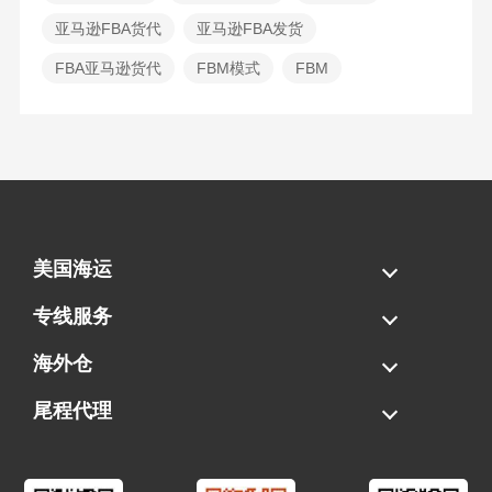
亚马逊FBA货代
亚马逊FBA发货
FBA亚马逊货代
FBM模式
FBM
美国海运
海运拼柜
海运整柜
美国海卡
加拿大海运
专线服务
FBA专线直送
超大件专线
AWD专线
电池专线
海外仓
一件代发
FBA中转
贴标换标
拆柜/存储
尾程代理
美国清关
港口提柜
卡车派送
美国DDP/DDU