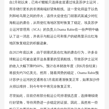
自2月初以来，已有47艘船只选择改道通过埃及苏伊士运河，
而非绕行更长的非洲南端好望角航线。这一变化得益于以色
列和哈马斯之间的停火，该停火促使也门胡塞武装减少对红
海航运的袭击，从而使红海地区暂时恢复了稳定。埃及苏伊
士运河管理局（SCA）的负责人Osama Rabie在一份声明中确
认了这一消息，并表示与航运公司和客户的磋商显示出红海
地区恢复稳定的积极迹象。
自2023年底以来，由于胡塞武装在红海的袭击行为，许多全
球航运公司被迫避开这条重要的贸易航线，导致苏伊士运河
的收入大幅下降约60%。预计在本财政年度（到6月份结束）
将损失约70亿美元。然而，随着局势的稳定，Osama Rabie预
计苏伊士运河的交通将在3月底前逐渐恢复正常，如果加沙停
火得以维持，到今年年中将完全恢复正常。
尽管如此，目前仍有部分航运公司持谨慎态度，选择继续绕
行好望角，等待局势进一步稳定的证据。因此，虽然有一些