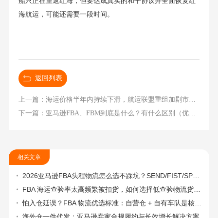
船只正在重返红海，但要达成真实的和平协议并全面恢复红
海航运，可能还需要一段时间。
返回列表
上一篇：海运价格半年内持续下滑，航运联盟重组加剧市场竞争
下一篇：亚马逊FBA、FBM到底是什么？有什么区别（优势、劣势 ）？
相关文章
2026亚马逊FBA头程物流怎么选不踩坑？SEND/FIST/SPN官方认证物流商，只有这家敢承诺“准达率第一”
FBA 海运查验率太高频繁被扣货，如何选择低查验物流货代？
怕入仓延误？FBA 物流优选标准：自营仓 + 自有车队是核心硬指标
海外仓一件代发：亚马逊卖家合规履约与长效增长解决方案