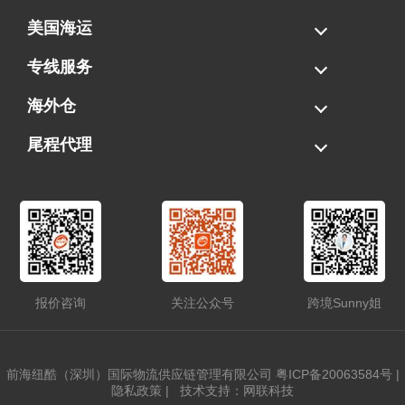
美国海运
海运拼柜
海运整柜
美国海卡
加拿大海运
专线服务
FBA专线直送
超大件专线
AWD专线
电池专线
海外仓
一件代发
FBA中转
贴标换标
拆柜/存储
尾程代理
美国清关
港口提柜
卡车派送
美国DDP/DDU
报价咨询
关注公众号
跨境Sunny姐
前海纽酷（深圳）国际物流供应链管理有限公司
粤ICP备20063584号
|
隐私政策
|
技术支持：网联科技