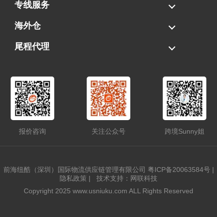
海运拼柜
海运整柜
美国海卡
加拿大海运
专线服务
FBA专线直送
超大件专线
AWD专线
电池专线
海外仓
一件代发
FBA中转
贴标换标
拆柜/存储
尾程代理
美国清关
港口提柜
卡车派送
美国DDP/DDU
报价咨询
关注公众号
跨境Sunny姐
前海纽酷（深圳）国际物流供应链管理有限公司
粤ICP备20063584号
|
隐私政策
|
技术支持：网联科技
Copyright 2025 www.usniuku.com ALL Rights Reserved