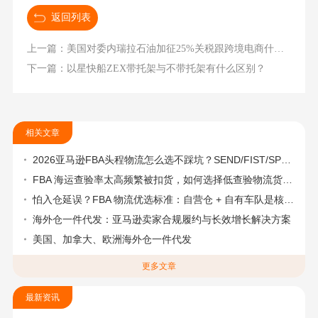
返回列表
上一篇：美国对委内瑞拉石油加征25%关税跟跨境电商什么影响
下一篇：以星快船ZEX带托架与不带托架有什么区别？
相关文章
2026亚马逊FBA头程物流怎么选不踩坑？SEND/FIST/SPN官方认证物流商，只有这家敢承诺“准达率第一”
FBA 海运查验率太高频繁被扣货，如何选择低查验物流货代？
怕入仓延误？FBA 物流优选标准：自营仓 + 自有车队是核心硬指标
海外仓一件代发：亚马逊卖家合规履约与长效增长解决方案
美国、加拿大、欧洲海外仓一件代发
更多文章
最新资讯