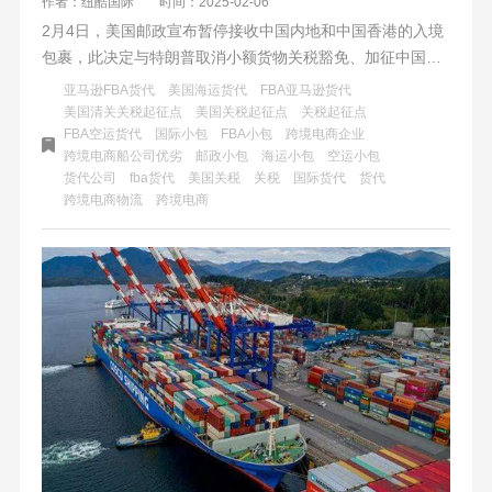
作者：纽酷国际
时间：2025-02-06
2月4日，美国邮政宣布暂停接收中国内地和中国香港的入境
包裹，此决定与特朗普取消小额货物关税豁免、加征中国商
品关税的行政令有关。此举对跨境电商和货代行业造成重大
亚马逊FBA货代
美国海运货代
FBA亚马逊货代
打击，同时推高了美国本土消费成本，对全球贸易格局也产
美国清关关税起征点
美国关税起征点
关税起征点
FBA空运货代
国际小包
FBA小包
跨境电商企业
生了深远影响。
跨境电商船公司优劣
邮政小包
海运小包
空运小包
货代公司
fba货代
美国关税
关税
国际货代
货代
跨境电商物流
跨境电商