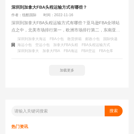
深圳到加拿大FBA头程运输方式有哪些？
作者：纽酷国际
时间：2022-11-16
深圳到加拿大FBA头程运输方式有哪些？亚马逊FBA全球站
点之中，北美市场排行第一，欧洲市场排行第二，东南亚市
场排行第三……加拿大相邻美国位于北美北部，是最近几年
深圳到加拿大海运
FBA小包
散货拼箱
邮政小包
国际快递
发展速度最快的亚马逊FBA市场之一。那么，深圳到加拿大
海运小包
空运小包
加拿大FBA头程
FBA头程运输方式
深圳到加拿大
加拿大FBA
​FBA海运
FBA空运
FBA仓库
FBA头程运输方式有哪些？
加载更多
热门资讯