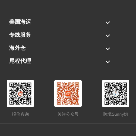
美国海运
海运拼柜
海运整柜
美国海卡
加拿大海运
专线服务
FBA专线直送
超大件专线
AWD专线
电池专线
海外仓
一件代发
FBA中转
贴标换标
拆柜/存储
尾程代理
美国清关
港口提柜
卡车派送
美国DDP/DDU
报价咨询
关注公众号
跨境Sunny姐