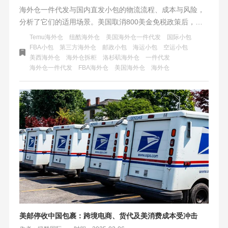
海外仓一件代发与国内直发小包的物流流程、成本与风险，
分析了它们的适用场景。美国取消800美金免税政策后，直
发小包受冲击，海外仓需求激增。建议卖家优先布局海外
Temu海外仓
纽酷海外仓
美国海外仓一件代发
国际小包
仓，慎用直发小包，并关注政策变动，与合规物流商合作，
FBA小包
第三方海外仓
邮政小包
海运小包
空运小包
美西海外仓
海外仓拆柜
洛杉矶海外仓
一件代发
以应对行业格局重塑。
海外仓一件代发
FBA海外仓
美国海外仓
海外仓
美邮停收中国包裹：跨境电商、货代及美消费成本受冲击