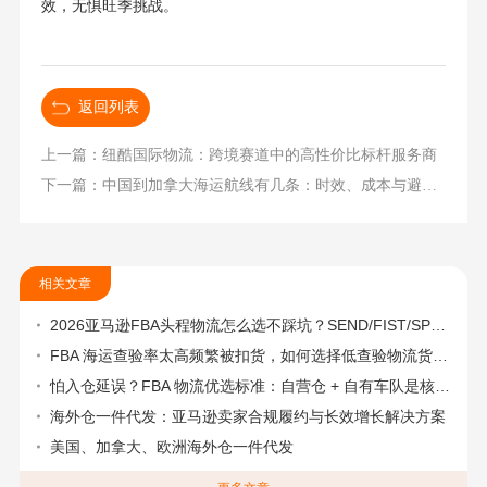
效，无惧旺季挑战。
返回列表
上一篇：纽酷国际物流：跨境赛道中的高性价比标杆服务商
下一篇：中国到加拿大海运航线有几条：时效、成本与避坑指南
相关文章
2026亚马逊FBA头程物流怎么选不踩坑？SEND/FIST/SPN官方认证物流商，只有这家敢承诺“准达率第一”
FBA 海运查验率太高频繁被扣货，如何选择低查验物流货代？
怕入仓延误？FBA 物流优选标准：自营仓 + 自有车队是核心硬指标
海外仓一件代发：亚马逊卖家合规履约与长效增长解决方案
美国、加拿大、欧洲海外仓一件代发