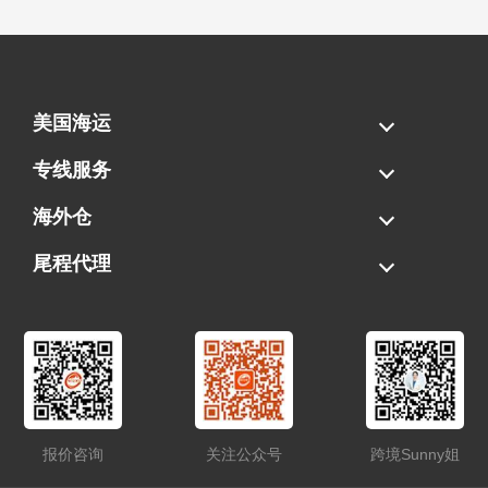
美国海运
海运拼柜
海运整柜
美国海卡
加拿大海运
专线服务
FBA专线直送
超大件专线
AWD专线
电池专线
海外仓
一件代发
FBA中转
贴标换标
拆柜/存储
尾程代理
美国清关
港口提柜
卡车派送
美国DDP/DDU
报价咨询
关注公众号
跨境Sunny姐