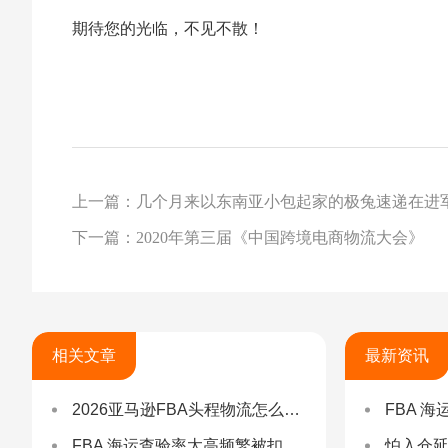
期待您的光临，不见不散！
上一篇：几个月来以东南亚小包起家的极兔速递在进
下一篇：2020年第三届《中国跨境电商物流大会》
相关文章
最新资讯
2026亚马逊FBA头程物流怎么选不踩坑？SEND/FIST/SPN官方认证物流商，只有这家敢承诺“准达率第一”
FBA 海运查验
FBA 海运查验率太高频繁被扣货，如何选择低查验物流货代？
怕入仓延误？FBA