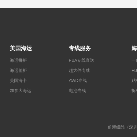
美国海运
专线服务
海
海运拼柜
FBA专线直送
一
海运整柜
超大件专线
F
美国海卡
AWD专线
贴
加拿大海运
电池专线
拆
前海纽酷（深