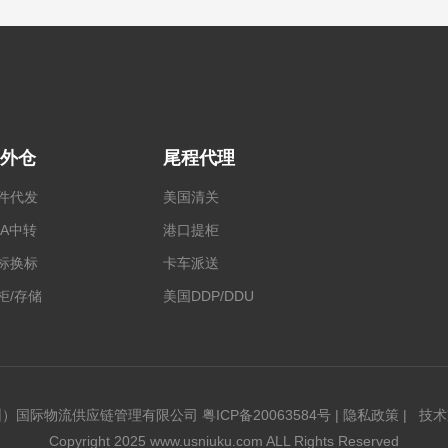
外仓
尾程代理
件代发
美国清关
BA中转
港口提柜
标换标
卡车派送
柜/存储
美国DDP/DDU
圳）国际物流供应链管理有限公司
粤ICP备20063584号
|
隐私政策
|
技术
Copyright 2025 www.usniuku.com ALL Rights Reserved