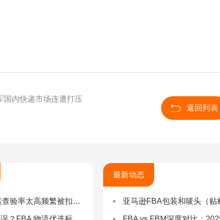
军国内快递市场连遭打压
返回列表
最新动态
率太高频繁被扣货，如何选择低查验物流货代？
亚马逊FBA包装和唛头（贴标签）要求（2025最新详
 物流优选标准：自营仓 + 自有车队是核心硬指标
FBA vs FBM深度对比：2025年卖家该如何选择？（附决策流程