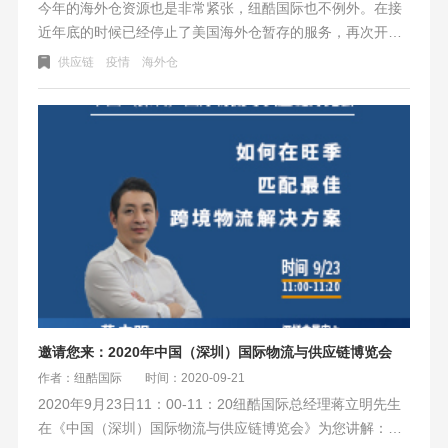
今年的海外仓资源也是非常紧张，纽酷国际也不例外。在接
近年底的时候已经停止了美国海外仓暂存的服务，再次开放
时间另行通知。不便之处，请见谅。明年我们也会把美国海
供应链
疫情
海外仓
外仓的面积扩大，3,0000扩大到10,000以上。以满足更多的
客户需求。
邀请您来：2020年中国（深圳）国际物流与供应链博览会
作者：纽酷国际
时间：2020-09-21
2020年9月23日11：00-11：20纽酷国际总经理蒋立明先生
在《中国（深圳）国际物流与供应链博览会》为您讲解：如