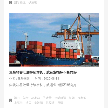
何在旺季匹配最佳跨境物流解决方案。
国际物流
供应链
集装箱吞吐量持续增长，航运业指标不断向好
作者：纽酷国际
时间：2020-08-13
集装箱吞吐量持续增长，航运业指标不断向好
运力
集卡
标准箱
吞吐量
全球航运
航运
净利润
上海港
港口
集装箱
供应链
疫情