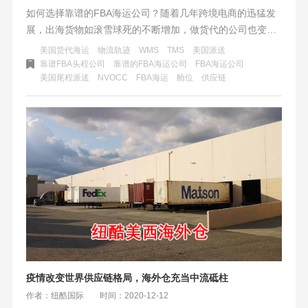
如何选择靠谱的FBA海运公司？随着几年跨境电商的迅猛发
展，出海货物如滚雪球死的不断增加，做货代的公司也变得
多了起来。货代公司专业程度和规模参差不齐，而且互相之
美国货代海运
物流轨迹
WMS
TMS
美国派送
间“卷”的厉害。特别转到2022年货量紧缩，亚马逊库容收紧
靠谱FBA头程公司
靠谱的FBA海运公司
FBA海运公司
美国尾程派送
NVOCC
​FBA海运
舱位
供应链
的情况下变得越演越烈——价格拼到底，没有最低只有更
低。而在各种特价、活动“甜头”的背后又有多少卖家朋友关
心其中的服务，明白其中的“套路”。有位在亚马逊打拼了不
久的“老友记”说，物流真是套路不断，出了一个坑又踩进了
下一个坑，直到遇到纽酷国际。我们坐下来杯茶，聊聊如何
选择靠谱的FBA海运公司。
疫情改变世界供应链格局，海外仓充当中流砥柱
作者：纽酷国际
时间：2020-12-12