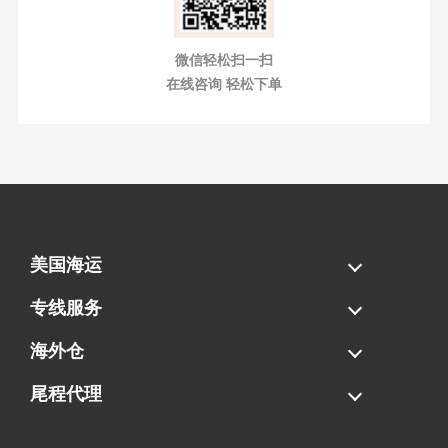
微信轻松扫一扫
在线咨询 轻松下单
美国海运
海运拼柜
海运整柜
美国海卡
加拿大海运
专线服务
FBA专线直送
超大件专线
AWD专线
电池专线
海外仓
一件代发
FBA中转
贴标换标
拆柜/存储
尾程代理
美国清关
港口提柜
卡车派送
美国DDP/DDU