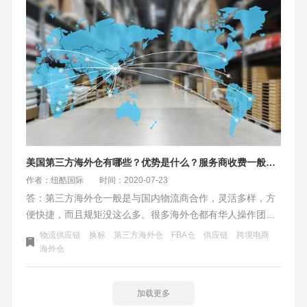
美国第三方海外仓有哪些？优势是什么？服务商收费一般包括什么？
作者：纽酷国际
时间：2020-07-23
答：第三方海外仓一般是与国内物流商合作，灵活多样，方
便快捷，而且规矩没这么多。很多海外仓都有华人操作团
队，容易沟通。跨境电商卖家不用担心货因为限制而被亚马
物流供应链
换标
第三方海外仓
FBA仓
供应链
跨境电商
孙FBA仓拒之门外。第三方海外仓没有平台的限制，都能使
海外仓
用。
加载更多