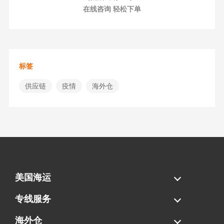
在线咨询 轻松下单
标签
供应链
疫情
海外仓
美国海运
海运拼柜
海运整柜
美国海卡
加拿大海运
专线服务
FBA专线直送
超大件专线
AWD专线
电池专线
海外仓