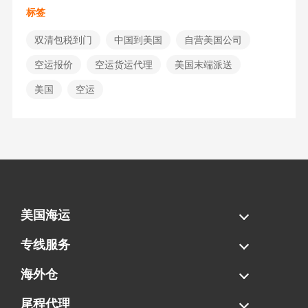
标签
双清包税到门
中国到美国
自营美国公司
空运报价
空运货运代理
美国末端派送
美国
空运
美国海运
海运拼柜
海运整柜
美国海卡
加拿大海运
专线服务
FBA专线直送
超大件专线
AWD专线
电池专线
海外仓
一件代发
FBA中转
贴标换标
拆柜/存储
尾程代理