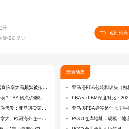
七开
返回列表
运价格是多少
最新动态
率太高频繁被扣货，如何选择低查验物流货代？
亚马逊FBA包装和唛头（贴标签）要求（2025最新详
 物流优选标准：自营仓 + 自有车队是核心硬指标
FBA vs FBM深度对比：2025年卖家该如何选择？（附决策流程
：亚马逊卖家合规履约与长效增长解决方案
亚马逊FBA标签是什么？手把手教你设置与避坑（附超全指
拿大、欧洲海外仓一件代发
POC1仓库地址：规模、地理与优势分
 墨西哥海运/空运 | 多国海运一站式解决方案
POC3仓库仓库地址信息