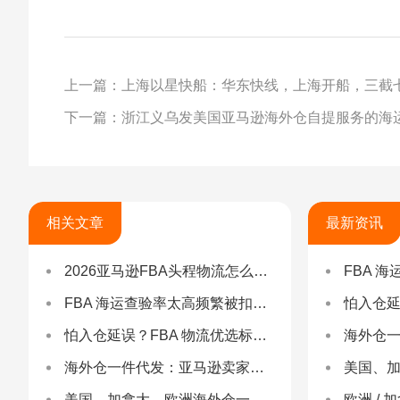
上一篇：上海以星快船：华东快线，上海开船，三截
下一篇：浙江义乌发美国亚马逊海外仓自提服务的海
相关文章
最新资讯
2026亚马逊FBA头程物流怎么选不踩坑？SEND/FIST/SPN官方认证物流商，只有这家敢承诺“准达率第一”
FBA 海运查验
FBA 海运查验率太高频繁被扣货，如何选择低查验物流货代？
怕入仓延误？FBA
怕入仓延误？FBA 物流优选标准：自营仓 + 自有车队是核心硬指标
海外仓一件代发
海外仓一件代发：亚马逊卖家合规履约与长效增长解决方案
美国、加
美国、加拿大、欧洲海外仓一件代发
欧洲 / 加拿大 /