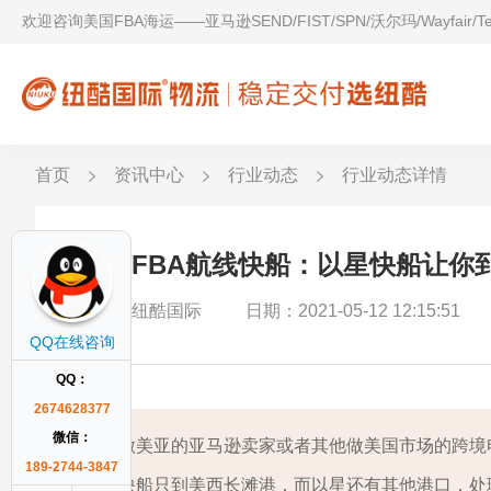
欢迎咨询美国FBA海运——亚马逊SEND/FIST/SPN/沃尔玛/Wayfair/
首页
资讯中心
行业动态
行业动态详情
美东FBA航线快船：以星快船让你
作者：纽酷国际
日期：2021-05-12 12:15:51
QQ在线咨询
QQ：
2674628377
微信：
做美亚的亚马逊卖家或者其他做美国市场的跨境
189-2744-3847
快船只到美西长滩港，而以星还有其他港口，处