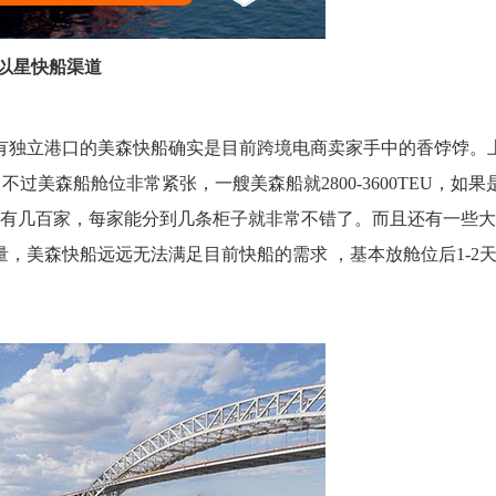
以星快船渠道
有独立港口的美森快船确实是目前跨境电商卖家手中的香饽饽。
过美森船舱位非常紧张，一艘美森船就2800-3600TEU，如果
说也有几百家，每家能分到几条柜子就非常不错了。而且还有一些
，美森快船远远无法满足目前快船的需求 ，基本放舱位后1-2