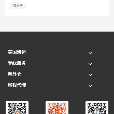
海外仓
美国海运
海运拼柜
海运整柜
美国海卡
加拿大海运
专线服务
FBA专线直送
超大件专线
AWD专线
电池专线
海外仓
一件代发
FBA中转
贴标换标
拆柜/存储
尾程代理
美国清关
港口提柜
卡车派送
美国DDP/DDU