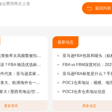
海运费用再次上涨
返回列表
最新动态
率太高频繁被扣货，如何选择低查验物流货代？
亚马逊FBA包装和唛头（贴标签）要求（2025最新详
 物流优选标准：自营仓 + 自有车队是核心硬指标
FBA vs FBM深度对比：2025年卖家该如何选择？（附决策流程
：亚马逊卖家合规履约与长效增长解决方案
亚马逊FBA标签是什么？手把手教你设置与避坑（附超全指
拿大、欧洲海外仓一件代发
POC1仓库地址：规模、地理与优势分
 墨西哥海运/空运 | 多国海运一站式解决方案
POC3仓库仓库地址信息
更多资讯
更多动态