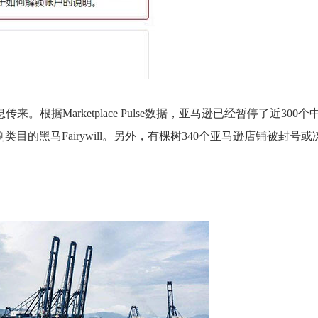
据Marketplace Pulse数据，亚马逊已经暂停了近300个
刷类目的黑马Fairywill。另外，有棵树340个亚马逊店铺被封号或