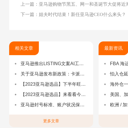
上一篇：亚马逊购物节黑五、网一和圣诞节大促将近
下一篇：姐夫时代结束！新任亚马逊CEO什么来头？
相关文章
最新资讯
亚马逊推出LISTING文案AI工具，亚马逊在西班牙站点依然是第一电商平台
FBA 海运查验
关于亚马逊发布新政策：卡派送仓预约PO准确性要求
怕入仓延误？FBA
【2023亚马逊选品】下半年旺季选品——西方节日品类
海外仓一件代发
【2023亚马逊选品】来看看今年夏天户外庭院有什么爆款
美国、加
亚马逊封号标准、账户状况保障计划AHA、承运人计划SEND、卖家钱包计划
欧洲 / 加拿大 /
更多文章