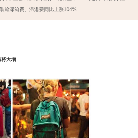
集装箱滞箱费、滞港费同比上涨104%
出将大增