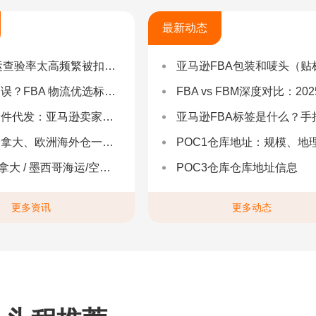
最新动态
率太高频繁被扣货，如何选择低查验物流货代？
亚马逊FBA包装和唛头（贴标签）要求（2025最新详
 物流优选标准：自营仓 + 自有车队是核心硬指标
FBA vs FBM深度对比：2025年卖家该如何选择？（附决策流程
：亚马逊卖家合规履约与长效增长解决方案
亚马逊FBA标签是什么？手把手教你设置与避坑（附超全指
拿大、欧洲海外仓一件代发
POC1仓库地址：规模、地理与优势分
 墨西哥海运/空运 | 多国海运一站式解决方案
POC3仓库仓库地址信息
更多资讯
更多动态